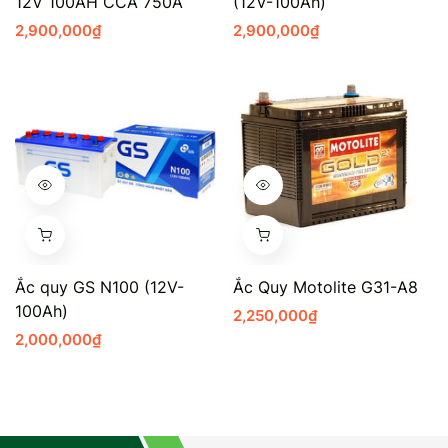
12V 100AH CCA 750A
(12V-100Ah)
2,900,000
₫
2,900,000
₫
Ắc quy GS N100 (12V-
Ắc Quy Motolite G31-A8
100Ah)
2,250,000
₫
2,000,000
₫