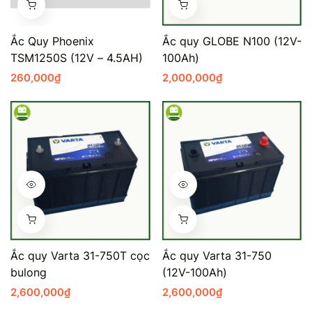
Mercedes-Ben
Đồng Nai - Pin
Ắc Quy Phoenix
Ắc quy GLOBE N100 (12V-
Vinfast
Long
TSM1250S (12V – 4.5AH)
100Ah)
260,000
₫
2,000,000
₫
Suzuki
Rocket
BMW
Ắc quy Varta 31-750T cọc
Ắc quy Varta 31-750
bulong
(12V-100Ah)
2,600,000
₫
2,600,000
₫