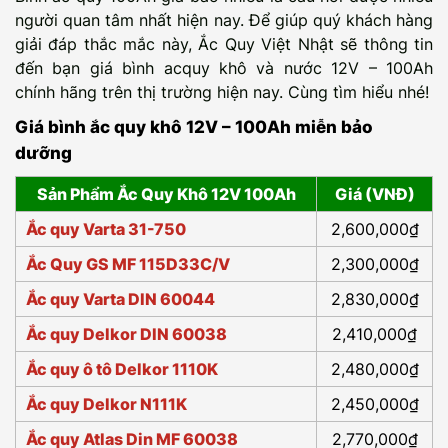
người quan tâm nhất hiện nay. Để giúp quý khách hàng
giải đáp thắc mắc này, Ắc Quy Việt Nhật sẽ thông tin
đến bạn giá bình acquy khô và nước 12V – 100Ah
chính hãng trên thị trường hiện nay. Cùng tìm hiểu nhé!
Giá bình ắc quy khô 12V – 100Ah miễn bảo
dưỡng
Sản Phẩm Ắc Quy Khô 12V 100Ah
Giá (VNĐ)
Ắc quy Varta 31-750
2,600,000₫
Ắc Quy GS MF 115D33C/V
2,300,000₫
Ắc quy Varta DIN 60044
2,830,000₫
Ắc quy Delkor DIN 60038
2,410,000₫
Ắc quy ô tô Delkor 1110K
2,480,000₫
Ắc quy Delkor N111K
2,450,000₫
Ắc quy Atlas Din MF 60038
2,770,000₫