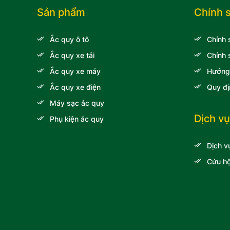
Lincoln
Sản phẩm
Chính 
Xe khách Daewoo
Ắc quy ô tô
Chính 
Xe khách Hyundai
Ắc quy xe tải
Chính 
Audi
Ắc quy xe máy
Hướng
Xe khách Transinco
Ắc quy xe điện
Quy đị
Xe tải Veam
Máy sạc ắc quy
Xe nâng Toyota
Dịch vụ
Phụ kiện ắc quy
Xe tải Thaco
Dịch v
Xe tải Chenglong Hải
Âu
Cứu hộ
Volkswagen
Ssangyong
Xe khách Samco