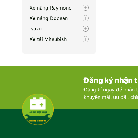
Xe nâng Raymond
Xe nâng Doosan
Isuzu
Xe tải Mitsubishi
Renault
Porsche
Xe nâng Nichiyu
Đăng ký nhận t
Bentley
Đăng kí ngay để nhận t
Xe nâng Clark
khuyến mãi, ưu đãi, ch
Zotye
Volvo
Maserati
Xe nâng Linde