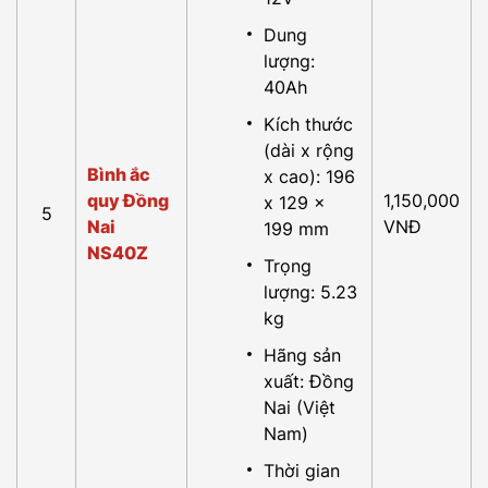
Dung
lượng:
40Ah
Kích thước
(dài x rộng
Bình ắc
x cao): 196
quy Đồng
1,150,000
x 129 x
5
Nai
VNĐ
199 mm
NS40Z
Trọng
lượng: 5.23
kg
Hãng sản
xuất: Đồng
Nai (Việt
Nam)
Thời gian