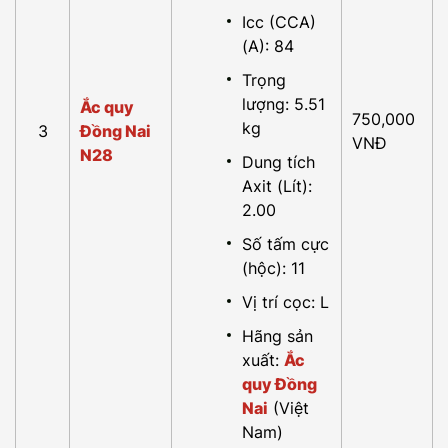
Icc (CCA)
(A): 84
Trọng
lượng: 5.51
Ắc quy
750,000
kg
3
Đồng Nai
VNĐ
N28
Dung tích
Axit (Lít):
2.00
Số tấm cực
(hộc): 11
Vị trí cọc: L
Hãng sản
xuất:
Ắc
quy Đồng
Nai
(Việt
Nam)