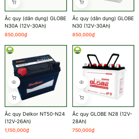
Mercedes-Ben
Đồng Nai - Pin
Ắc quy (dân dụng) GLOBE
Ắc quy (dân dụng) GLOBE
Vinfast
Long
N30A (12V-30Ah)
N30 (12V-30Ah)
850,000
₫
850,000
₫
Suzuki
Rocket
BMW
Ắc quy Delkor NT50-N24
Ắc quy GLOBE N28 (12V-
(12V-26Ah)
28Ah)
1,150,000
₫
750,000
₫