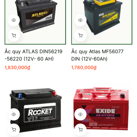
Ắc quy ATLAS DIN56219
Ắc quy Atlas MF56077
-56220 (12V- 60 AH)
DIN (12V-60Ah)
1,830,000
₫
1,780,000
₫