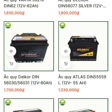
DIN62 (12V-62Ah)
DIN56077 SILVER (12V-
Mercedes-Ben
Đồng Nai - Pin
60AH)
1,850,000
₫
1,800,000
₫
Vinfast
Long
Suzuki
Rocket
BMW
Ắc quy Delkor DIN
Ắc quy ATLAS DIN55559
56030/56031 (12V-60Ah)
L (12V- 55 AH)
1,700,000
₫
1,530,000
₫