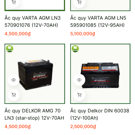
Mercedes-Ben
Đồng Nai - Pin
Ắc quy VARTA AGM LN3
Ắc quy VARTA AGM LN5
Vinfast
Long
570901076 (12V-70AH)
595901085 (12V-95AH)
4,500,000
₫
5,100,000
₫
Suzuki
Rocket
BMW
Ắc quy DELKOR AMG 70
Ắc quy Delkor DIN 60038
LN3 (star-stop) 12V-70AH
(12V-100Ah)
4,500,000
₫
2,500,000
₫