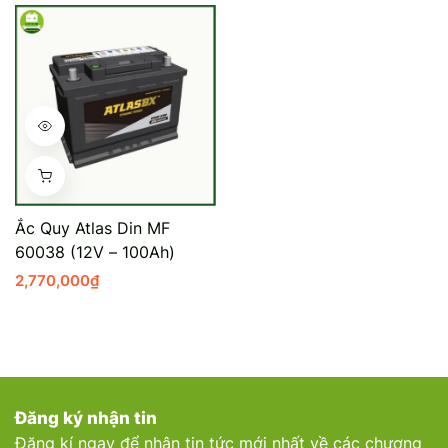
Ắc Quy Atlas Din MF
60038 (12V – 100Ah)
2,770,000
₫
Đăng ký nhận tin
Đăng kí ngay để nhận tin tức mới nhất về các chương