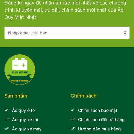
Đăng kí ngay để nhận tin tức mới nhất về các chương
Mercedes-Ben
Đồng Nai - Pin
trình khuyến mãi, ưu đãi, chính sách mới nhất của Ắc
Quy Việt Nhật.
Vinfast
Long
Suzuki
Rocket
BMW
Sản phẩm
Chính sách
Ắc quy ô tô
Chính sách bảo mật
Ắc quy xe tải
Chính sách đổi trả hàng
Ắc quy xe máy
Hướng dẫn mua hàng