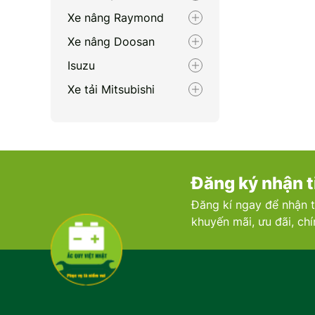
Xe nâng Raymond
Xe nâng Doosan
Isuzu
Xe tải Mitsubishi
Renault
Porsche
Xe nâng Nichiyu
Đăng ký nhận t
Bentley
Đăng kí ngay để nhận t
Xe nâng Clark
khuyến mãi, ưu đãi, ch
Zotye
Volvo
Maserati
Xe nâng Linde