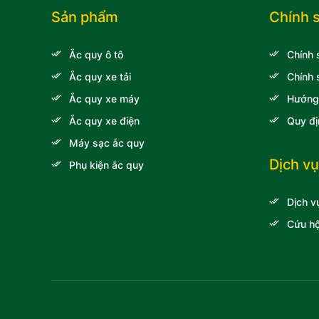
Lincoln
Sản phẩm
Chính 
Xe khách Daewoo
Ắc quy ô tô
Chính 
Xe khách Hyundai
Ắc quy xe tải
Chính 
Audi
Ắc quy xe máy
Hướng
Xe khách Transinco
Ắc quy xe điện
Quy đị
Xe tải Veam
Máy sạc ắc quy
Xe nâng Toyota
Dịch vụ
Phụ kiện ắc quy
Xe tải Thaco
Dịch v
Xe tải Chenglong Hải
Âu
Cứu hộ
Volkswagen
Ssangyong
Xe khách Samco