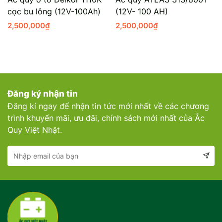
cọc bu lông (12V-100Ah)
(12V- 100 AH)
Mercedes-Ben
Đồng Nai - Pin
2,500,000
₫
2,500,000
₫
Vinfast
Long
Suzuki
Rocket
BMW
Đăng ký nhận tin
Đăng kí ngay để nhận tin tức mới nhất về các chương
trình khuyến mãi, ưu đãi, chính sách mới nhất của Ắc
Quy Việt Nhật.