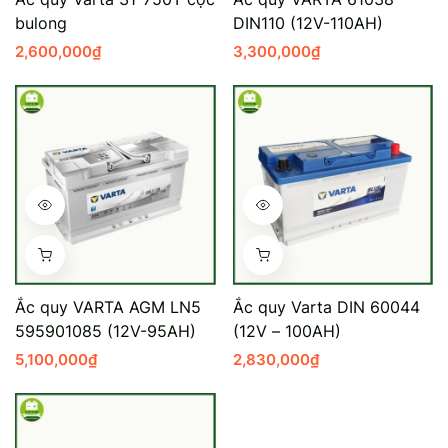
bulong
DIN110 (12V-110AH)
Mercedes-Ben
Đồng Nai - Pin
2,600,000
₫
3,300,000
₫
Vinfast
Long
Suzuki
Rocket
BMW
Ắc quy VARTA AGM LN5
Ắc quy Varta DIN 60044
595901085 (12V-95AH)
(12V – 100AH)
5,100,000
₫
2,830,000
₫