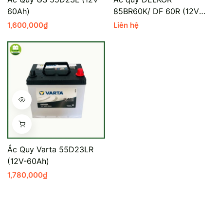
60Ah)
85BR60K/ DF 60R (12V
Mercedes-Ben
Đồng Nai - Pin
60Ah)
1,600,000
₫
Liên hệ
Vinfast
Long
Suzuki
Rocket
BMW
Ắc Quy Varta 55D23LR
(12V-60Ah)
1,780,000
₫