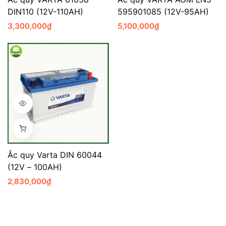
DIN110 (12V-110AH)
595901085 (12V-95AH)
Mercedes-Ben
Đồng Nai - Pin
3,300,000
₫
5,100,000
₫
Vinfast
Long
Suzuki
Rocket
BMW
Ắc quy Varta DIN 60044
(12V – 100AH)
2,830,000
₫