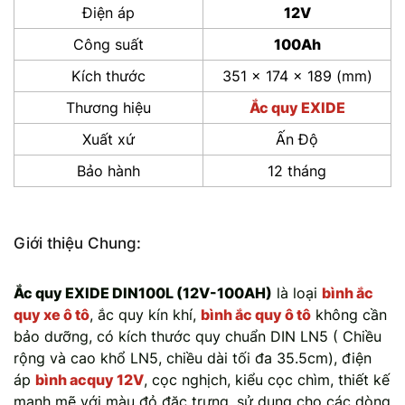
Điện áp
12V
Công suất
100Ah
Kích thước
351 x 174 x 189 (mm)
Thương hiệu
Ắc quy EXIDE
Xuất xứ
Ấn Độ
Bảo hành
12 tháng
Giới thiệu Chung:
Ắc quy EXIDE DIN100L (12V-100AH)
là loại
bình ắc
quy xe ô tô
, ắc quy kín khí,
bình ắc quy ô tô
không cần
bảo dưỡng, có kích thước quy chuẩn DIN LN5 ( Chiều
rộng và cao khổ LN5, chiều dài tối đa 35.5cm), điện
áp
bình acquy 12V
, cọc nghịch, kiểu cọc chìm, thiết kế
mạnh mẽ với màu đỏ đặc trưng, sử dụng cho các dòng