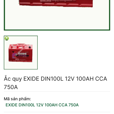
Mercedes-Ben
Đồng Nai - Pin
Vinfast
Long
Suzuki
Rocket
BMW
Ắc quy EXIDE DIN100L 12V 100AH CCA
750A
Mã sản phẩm:
EXIDE DIN100L 12V 100AH CCA 750A