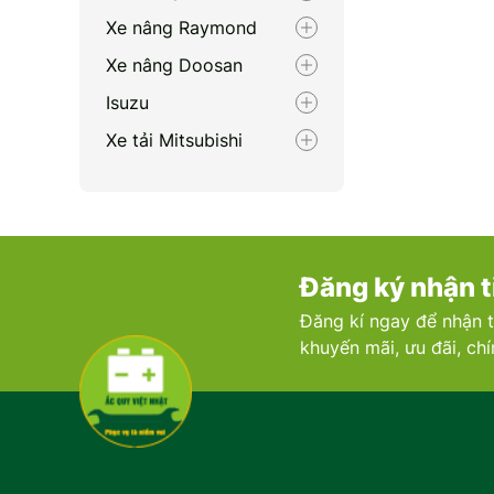
Xe nâng Raymond
Xe nâng Doosan
Isuzu
Xe tải Mitsubishi
Renault
Porsche
Xe nâng Nichiyu
Đăng ký nhận t
Bentley
Đăng kí ngay để nhận t
Xe nâng Clark
khuyến mãi, ưu đãi, ch
Zotye
Volvo
Maserati
Xe nâng Linde