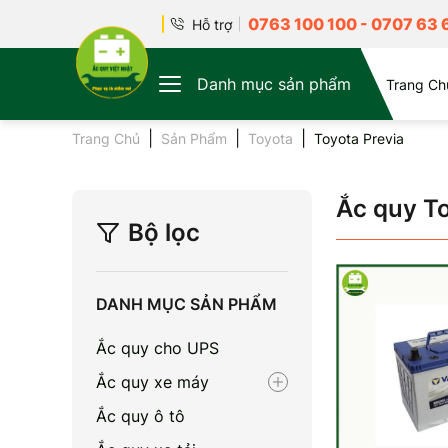
0763 100 100
-
0707 63 
Hỗ trợ
Danh mục sản phẩm
Trang Ch
Trang Chủ
Sản Phẩm
Toyota
Toyota Previa
Ắc quy To
Bộ lọc
DANH MỤC SẢN PHẨM
Ắc quy cho UPS
Ắc quy xe máy
Ắc quy ô tô