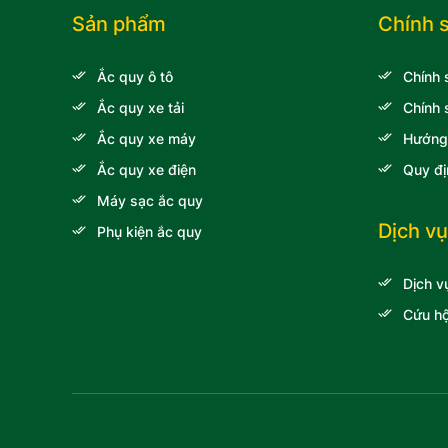
Lincoln
Sản phẩm
Chính 
Xe khách Daewoo
Ắc quy ô tô
Chính 
Xe khách Hyundai
Ắc quy xe tải
Chính 
Audi
Ắc quy xe máy
Hướng
Xe khách Transinco
Ắc quy xe điện
Quy đị
Xe tải Veam
Máy sạc ắc quy
Xe nâng Toyota
Dịch vụ
Phụ kiện ắc quy
Xe tải Thaco
Dịch v
Xe tải Chenglong Hải
Âu
Cứu hộ
Volkswagen
Ssangyong
Xe khách Samco