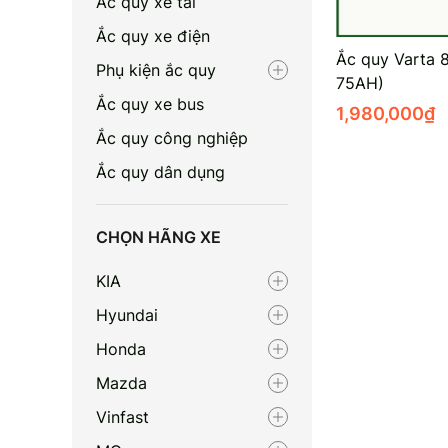
Ắc quy xe tải
Ắc quy xe điện
Ắc quy Varta 
Phụ kiện ắc quy
75AH)
Ắc quy xe bus
1,980,000
₫
Ắc quy công nghiệp
Ắc quy dân dụng
CHỌN HÃNG XE
KIA
Hyundai
Honda
Mazda
Vinfast