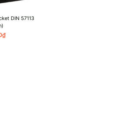
cket DIN 57113
h)
0
₫