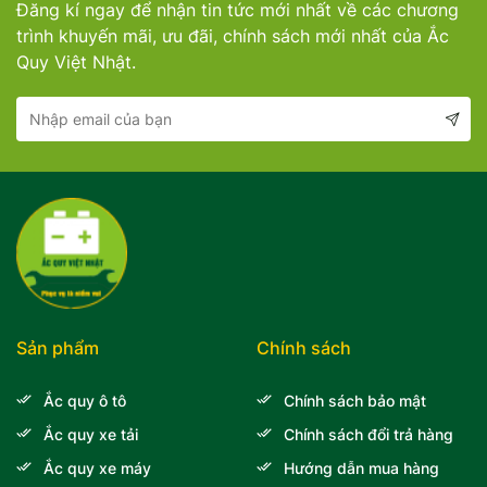
Đăng kí ngay để nhận tin tức mới nhất về các chương
Mercedes-Ben
Đồng Nai - Pin
trình khuyến mãi, ưu đãi, chính sách mới nhất của Ắc
Quy Việt Nhật.
Vinfast
Long
Suzuki
Rocket
BMW
Sản phẩm
Chính sách
Ắc quy ô tô
Chính sách bảo mật
Ắc quy xe tải
Chính sách đổi trả hàng
Ắc quy xe máy
Hướng dẫn mua hàng