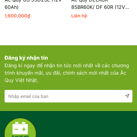
60Ah)
85BR60K/ DF 60R (12V
Mercedes-Ben
Đồng Nai - Pin
60Ah)
1,600,000
₫
Liên hệ
Vinfast
Long
Suzuki
Rocket
BMW
Đăng ký nhận tin
Đăng kí ngay để nhận tin tức mới nhất về các chương
trình khuyến mãi, ưu đãi, chính sách mới nhất của Ắc
Quy Việt Nhật.