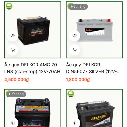
Hết hàng
Ắc quy DELKOR AMG 70
Ắc quy DELKOR
LN3 (star-stop) 12V-70AH
DIN56077 SILVER (12V-
60AH)
4,500,000
₫
1,800,000
₫
Hết hàng