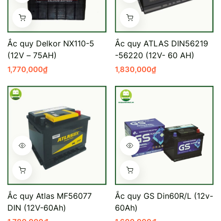
Ắc quy Delkor NX110-5
Ắc quy ATLAS DIN56219
(12V – 75AH)
-56220 (12V- 60 AH)
1,770,000
₫
1,830,000
₫
Ắc quy Atlas MF56077
Ắc quy GS Din60R/L (12v-
DIN (12V-60Ah)
60Ah)