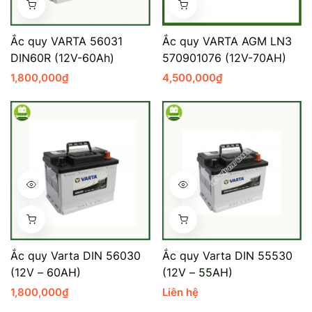
Mercedes-Ben
Đồng Nai - Pin
Ắc quy VARTA 56031
Ắc quy VARTA AGM LN3
Vinfast
Long
DIN60R (12V-60Ah)
570901076 (12V-70AH)
1,800,000
₫
4,500,000
₫
Suzuki
Rocket
BMW
Ắc quy Varta DIN 56030
Ắc quy Varta DIN 55530
(12V – 60AH)
(12V – 55AH)
1,800,000
₫
Liên hệ