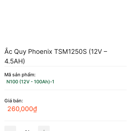
Mercedes-Ben
Đồng Nai - Pin
Vinfast
Long
Suzuki
Rocket
BMW
Ắc Quy Phoenix TSM1250S (12V –
4.5AH)
Mã sản phẩm:
N100 (12V - 100Ah)-1
Giá bán:
260,000
₫