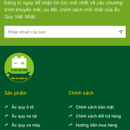
Đăng kí ngay để nhận tin tức mới nhất về các chương
Mercedes-Ben
Đồng Nai - Pin
trình khuyến mãi, ưu đãi, chính sách mới nhất của Ắc
Quy Việt Nhật.
Vinfast
Long
Suzuki
Rocket
BMW
Sản phẩm
Chính sách
Ắc quy ô tô
Chính sách bảo mật
Ắc quy xe tải
Chính sách đổi trả hàng
Ắc quy xe máy
Hướng dẫn mua hàng