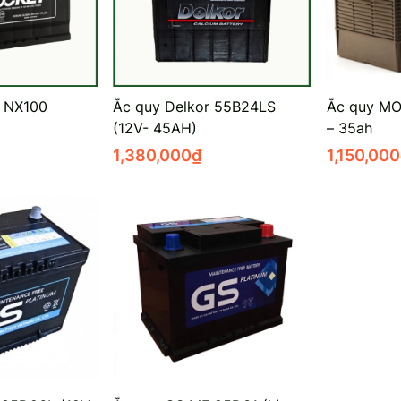
t NX100
Ắc quy Delkor 55B24LS
Ắc quy M
(12V- 45AH)
– 35ah
1,380,000
₫
1,150,000