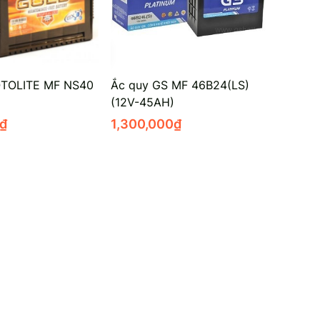
OTOLITE MF NS40
Ắc quy GS MF 46B24(LS)
(12V-45AH)
₫
1,300,000
₫