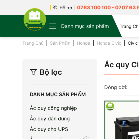
0763 100 100
-
0707 63 
Hỗ trợ
Danh mục sản phẩm
Trang Ch
Trang Chủ
Sản Phẩm
Honda
Honda Civic
Civic
Ắc quy C
Bộ lọc
Dòng đời:
DANH MỤC SẢN PHẨM
Ắc quy công nghiệp
Ắc quy dân dụng
Ắc quy cho UPS