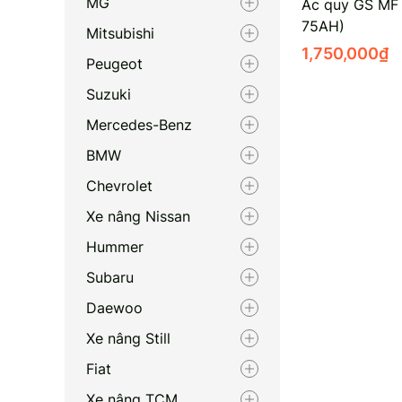
MG
Ắc quy GS MF
75AH)
Mitsubishi
1,750,000
₫
Peugeot
Suzuki
Mercedes-Benz
BMW
Chevrolet
Xe nâng Nissan
Hummer
Subaru
Daewoo
Xe nâng Still
Fiat
Xe nâng TCM