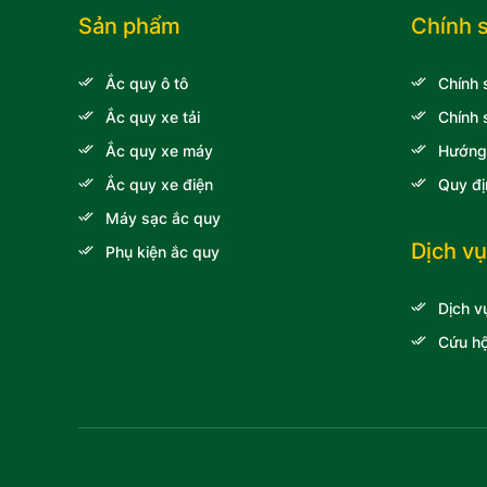
Lincoln
Sản phẩm
Chính 
Xe khách Daewoo
Ắc quy ô tô
Chính 
Xe khách Hyundai
Ắc quy xe tải
Chính 
Audi
Ắc quy xe máy
Hướng
Xe khách Transinco
Ắc quy xe điện
Quy đị
Xe tải Veam
Máy sạc ắc quy
Xe nâng Toyota
Dịch vụ
Phụ kiện ắc quy
Xe tải Thaco
Dịch v
Xe tải Chenglong Hải
Âu
Cứu hộ
Volkswagen
Ssangyong
Xe khách Samco