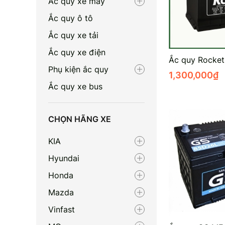
Ắc quy xe máy
Ắc quy ô tô
Ắc quy xe tải
Ắc quy xe điện
Ắc quy Rocke
Phụ kiện ắc quy
1,300,000
₫
Ắc quy xe bus
CHỌN HÃNG XE
KIA
Hyundai
Honda
Mazda
Vinfast