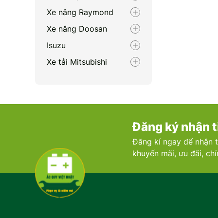
Xe nâng Raymond
Xe nâng Doosan
Isuzu
Xe tải Mitsubishi
Renault
Porsche
Xe nâng Nichiyu
Đăng ký nhận t
Bentley
Đăng kí ngay để nhận t
Xe nâng Clark
khuyến mãi, ưu đãi, ch
Zotye
Volvo
Maserati
Xe nâng Linde