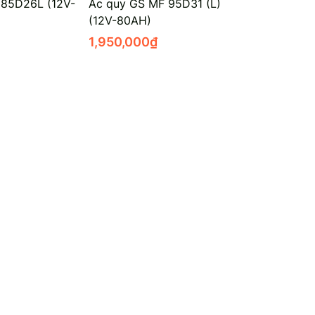
 85D26L (12V-
Ắc quy GS MF 95D31 (L)
(12V-80AH)
1,950,000
₫