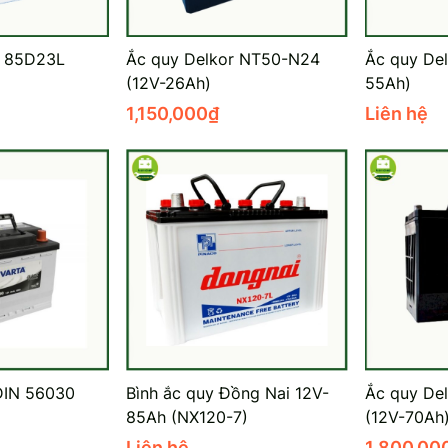
 85D23L
Ắc quy Delkor NT50-N24
Ắc quy De
(12V-26Ah)
55Ah)
1,150,000
₫
Liên hệ
DIN 56030
Bình ắc quy Đồng Nai 12V-
Ắc quy De
85Ah (NX120-7)
(12V-70Ah
Liên hệ
1,800,00