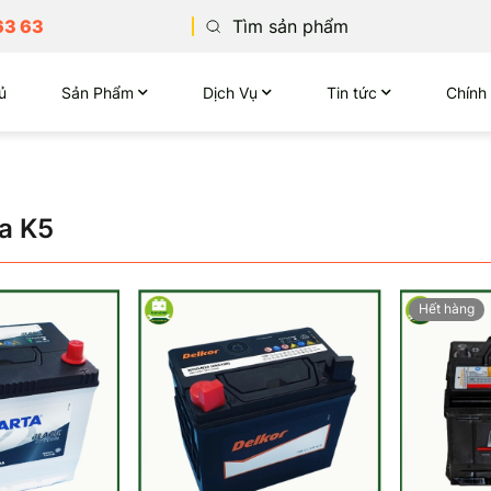
63 63
ủ
Sản Phẩm
Dịch Vụ
Tin tức
Chính
a K5
Hết hàng