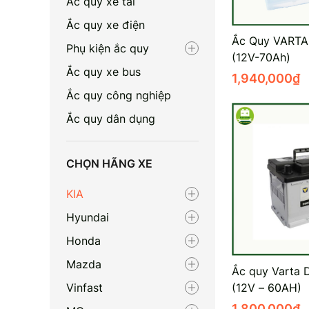
Ắc quy xe tải
Ắc quy xe điện
Ắc Quy VARTA
Phụ kiện ắc quy
(12V-70Ah)
Ắc quy xe bus
1,940,000
₫
Ắc quy công nghiệp
Ắc quy dân dụng
CHỌN HÃNG XE
KIA
Hyundai
Honda
Mazda
Ắc quy Varta 
(12V – 60AH)
Vinfast
1,800,000
₫