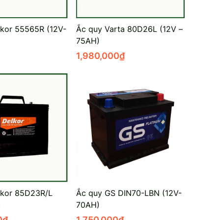
lkor 55565R (12V-
Ắc quy Varta 80D26L (12V –
75AH)
1,980,000
₫
lkor 85D23R/L
Ắc quy GS DIN70-LBN (12V-
)
70AH)
0
₫
1,750,000
₫