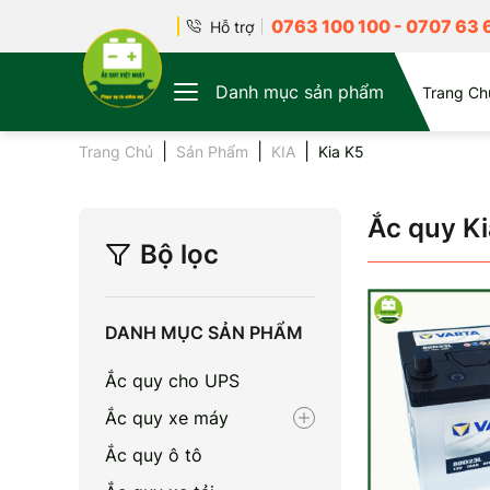
0763 100 100
-
0707 63 
Hỗ trợ
Danh mục sản phẩm
Trang Ch
Trang Chủ
Sản Phẩm
KIA
Kia K5
Ắc quy Ki
Bộ lọc
DANH MỤC SẢN PHẨM
Ắc quy cho UPS
Ắc quy xe máy
Ắc quy ô tô