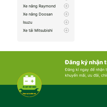
Xe nâng Raymond
Xe nâng Doosan
Isuzu
Xe tải Mitsubishi
Renault
Porsche
Xe nâng Nichiyu
Đăng ký nhận t
Bentley
Đăng kí ngay để nhận t
Xe nâng Clark
khuyến mãi, ưu đãi, ch
Zotye
Volvo
Maserati
Xe nâng Linde