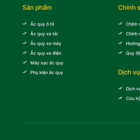
Lincoln
Sản phẩm
Chính 
Xe khách Daewoo
Ắc quy ô tô
Chính 
Xe khách Hyundai
Ắc quy xe tải
Chính 
Audi
Ắc quy xe máy
Hướng
Xe khách Transinco
Ắc quy xe điện
Quy đị
Xe tải Veam
Máy sạc ắc quy
Xe nâng Toyota
Dịch vụ
Phụ kiện ắc quy
Xe tải Thaco
Dịch v
Xe tải Chenglong Hải
Âu
Cứu hộ
Volkswagen
Ssangyong
Xe khách Samco