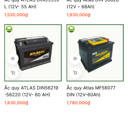
L (12V- 55 AH)
(12V – 68Ah)
Mercedes-Ben
Đồng Nai - Pin
1,530,000
₫
1,930,000
₫
Vinfast
Long
Suzuki
Rocket
BMW
Ắc quy ATLAS DIN56219
Ắc quy Atlas MF56077
-56220 (12V- 60 AH)
DIN (12V-60Ah)
1,830,000
₫
1,780,000
₫