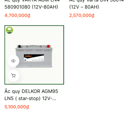
580901080 (12V-80AH)
(12V – 80AH)
Mercedes-Ben
Đồng Nai - Pin
4,700,000
₫
2,570,000
₫
Vinfast
Long
Suzuki
Rocket
BMW
Ắc quy DELKOR AGM95
LN5 ( star-stop) 12V-
95AH
5,100,000
₫