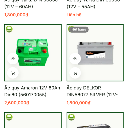
(12V – 60AH)
(12V – 55AH)
Mercedes-Ben
Đồng Nai - Pin
1,800,000
₫
Liên hệ
Vinfast
Long
Hết hàng
Suzuki
Rocket
BMW
Ắc quy Amaron 12V 60Ah
Ắc quy DELKOR
Din60 (560170055)
DIN56077 SILVER (12V-
60AH)
2,600,000
₫
1,800,000
₫