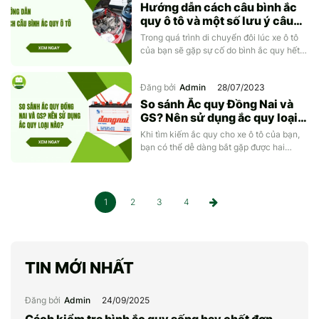
mới có cần sạc không và cách sử […]
Hướng dẫn cách câu bình ắc
quy ô tô và một số lưu ý câu
bình an toàn
Trong quá trình di chuyển đôi lúc xe ô tô
của bạn sẽ gặp sự cố do bình ắc quy hết
điện, dẫn đến không thể khởi động được.
Lúc bạn cần bình tĩnh áp dụng cách câu
Đăng bởi
Admin
28/07/2023
bình ắc quy ô tô mà Ắc Quy Việt Nhật
hướng dẫn ngay tại bài viết này. […]
So sánh Ắc quy Đồng Nai và
GS? Nên sử dụng ắc quy loại
nào?
Khi tìm kiếm ắc quy cho xe ô tô của bạn,
bạn có thể dễ dàng bắt gặp được hai
thương hiệu rất phổ biến đó là ắc quy
Đồng Nai và ắc quy GS. Tuy cả hai thương
hiệu đều có tiếng tăm trong ngành công
nghiệp ắc quy, nhưng cần xem xét một […]
1
2
3
4
TIN MỚI NHẤT
Đăng bởi
Admin
24/09/2025
Cách kiểm tra bình ắc quy sống hay chết đơn