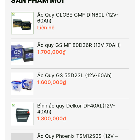
SẢN PHẨM MỚI
khởi […]
Ắc Quy GLOBE CMF DIN60L (12V-
60Ah)
Liên hệ
Ắc quy GS MF 80D26R (12V-70AH)
1,700,000
₫
Ắc Quy GS 55D23L (12V-60Ah)
1,600,000
₫
Bình ắc quy Delkor DF40AL(12V-
40Ah)
1,300,000
₫
Ắc Quy Phoenix TSM1250S (12V –