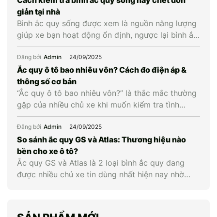
giản tại nhà
Bình ắc quy sống được xem là nguồn năng lượng
giúp xe bạn hoạt động ổn định, ngược lại bình ắc
quy chết là khi bình cạn năng lượng và không còn
khả năng cung cấp điện cho xe. Vậy làm cách
Đăng bởi
Admin
24/09/2025
nào để biết được bình ắc quy xe còn sống hay
Ắc quy ô tô bao nhiêu vôn? Cách đo điện áp &
chết? Hãy […]
thông số cơ bản
“Ắc quy ô tô bao nhiêu vôn?” là thắc mắc thường
gặp của nhiều chủ xe khi muốn kiểm tra tình
trạng bình hay cân nhắc thay mới. Hiểu đúng về
điện áp cùng các thông số liên quan giúp chủ xe
Đăng bởi
Admin
24/09/2025
chủ động kiểm tra, bảo dưỡng và thay ắc quy ô
So sánh ắc quy GS và Atlas: Thương hiệu nào
tô kịp […]
bền cho xe ô tô?
Ắc quy GS và Atlas là 2 loại bình ắc quy đang
được nhiều chủ xe tin dùng nhất hiện nay nhờ
chất lượng vượt trội. Nếu GS nổi tiếng với mức
giá phải chăng và độ bền ổn định thì Atlas lại gây
ấn tượng với công nghệ hiện đại và hiệu năng