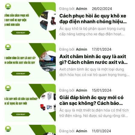
từ ắc quy. Khi ắc quy bị hỏng, hết năng
Mercedes-Ben
Đồng Nai - Pin
Đăng bởi
Admin
26/02/2024
lượng đều dẫn tới những tình trạng bất
thường như đề xe không nổ, đèn xe […]
Cách phục hồi ắc quy khô xe
đạp điện nhanh chóng hiệu
Vinfast
Long
quả
Ắc quy khô là bộ phận quan trọng cung
cấp năng lượng cho xe đạp điện hoạt
Suzuki
Rocket
động. Tuy nhiên, sau một thời gian sử
dụng ắc quy có thể bị chai, yếu và cần
BMW
Đăng bởi
Admin
17/01/2024
được phục hồi để kéo dài tuổi thọ. Vậy làm
thế nào để phục hồi ắc quy khô cho xe […]
Axit châm bình ắc quy là axit
gì? Cách châm nước axit vào
bình ắc quy
Axit châm bình ắc quy là một loại dung
dịch hóa học có vai trò quan trọng trong
quá trình hoạt động của ắc quy. Sau một
thời gian sử dụng sẽ khiến cho dung dịch
Đăng bởi
Admin
15/01/2024
điện phân bên trong bình ắc quy bị bay
hơi. Vậy axit châm bình ắc quy là axit gì?
Giải đáp bình ắc quy mới có
[…]
cần sạc không? Cách bảo
quản ắc quy mới
Ắc quy là một thiết bị điện hóa có thể tích
trữ điện năng. Nó được sử dụng rộng rãi
trong nhiều thiết bị khác nhau, đặc biệt là
ô tô. Tuy nhiên, khi mua bình ắc quy mới,
Đăng bởi
Admin
11/01/2024
nhiều người thường thắc mắc bình ắc quy