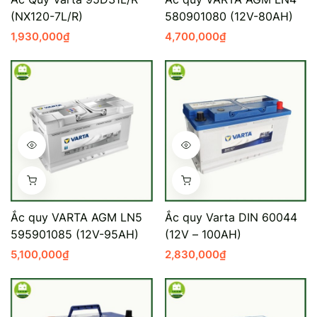
(NX120-7L/R)
580901080 (12V-80AH)
Mercedes-Ben
Đồng Nai - Pin
1,930,000
₫
4,700,000
₫
Vinfast
Long
Suzuki
Rocket
BMW
Ắc quy VARTA AGM LN5
Ắc quy Varta DIN 60044
595901085 (12V-95AH)
(12V – 100AH)
5,100,000
₫
2,830,000
₫