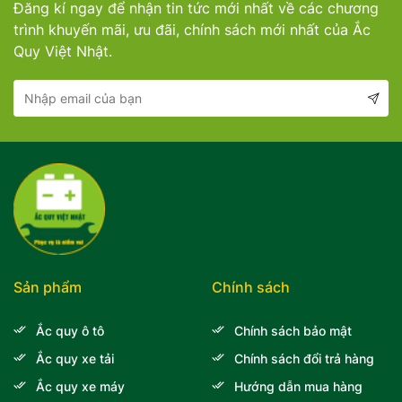
Đăng kí ngay để nhận tin tức mới nhất về các chương
Mercedes-Ben
Đồng Nai - Pin
trình khuyến mãi, ưu đãi, chính sách mới nhất của Ắc
Quy Việt Nhật.
Vinfast
Long
Suzuki
Rocket
BMW
Sản phẩm
Chính sách
Ắc quy ô tô
Chính sách bảo mật
Ắc quy xe tải
Chính sách đổi trả hàng
Ắc quy xe máy
Hướng dẫn mua hàng