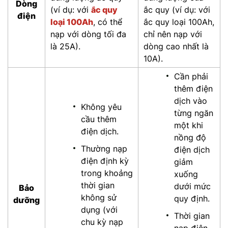
Dòng
(ví dụ: với
ắc quy
ắc quy (ví dụ: với
điện
loại 100Ah
, có thể
ắc quy loại 100Ah,
nạp với dòng tối đa
chỉ nên nạp với
là 25A).
dòng cao nhất là
10A).
Cần phải
thêm điện
dịch vào
Không yêu
từng ngăn
cầu thêm
một khi
điện dịch.
nồng độ
Thường nạp
điện dịch
điện định kỳ
giảm
trong khoảng
xuống
thời gian
dưới mức
Bảo
không sử
quy định.
dưỡng
dụng (với
Thời gian
chu kỳ nạp