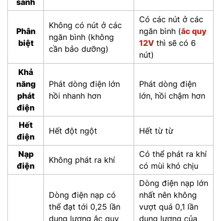
sánh
Có các nút ở các
Không có nút ở các
Phân
ngăn bình (
ắc quy
ngăn bình (không
biệt
12V
thì sẽ có 6
cần bảo dưỡng)
nút)
Khả
năng
Phát dòng điện lớn
Phát dòng điện
phát
hồi nhanh hơn
lớn, hồi chậm hơn
điện
Hết
Hết đột ngột
Hết từ từ
điện
Nạp
Có thể phát ra khí
Không phát ra khí
điện
có mùi khó chịu
Dòng điện nạp lớn
Dòng điện nạp có
nhất nên không
thể đạt tới 0,25 lần
vượt quá 0,1 lần
dung lượng ắc quy
dung lượng của