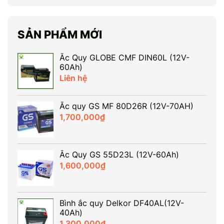
chất lượng vượt trội. Nếu GS nổi tiếng với mức
giá phải chăng và độ bền ổn định thì Atlas lại gây
ấn tượng với công nghệ hiện đại và hiệu năng
SẢN PHẨM MỚI
khởi […]
Ắc Quy GLOBE CMF DIN60L (12V-
60Ah)
Liên hệ
Ắc quy GS MF 80D26R (12V-70AH)
1,700,000
₫
Ắc Quy GS 55D23L (12V-60Ah)
1,600,000
₫
Bình ắc quy Delkor DF40AL(12V-
40Ah)
1,300,000
₫