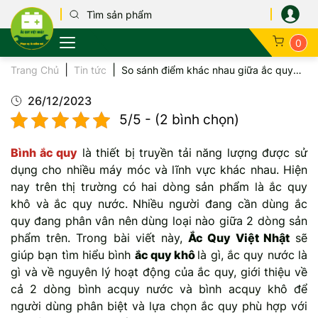
0
Trang Chủ
Tin tức
So sánh điểm khác nhau giữa ắc quy
Tìm theo xe
Cứu hộ ắc quy
Kỹ thuật ắc quy
Chính sách bảo mật
Honda
GS
Ắc quy ô tô
khô với ắc quy nước. Nên dùng loại
nào?
26/12/2023
Tìm theo thương hiệu
Dịch vụ thay ắc quy tại nhà
Hướng dẫn sử dụng
Chính sách đổi trả hàng
Toyota
Globe
Ắc quy xe máy
5/5 - (2 bình chọn)
Tìm theo mục đích
Tin tổng hợp
Hướng dẫn mua hàng
Hyundai
Delkor
Ắc quy xe điện
Bình ắc quy
là thiết bị truyền tải năng lượng được sử
dụng cho nhiều máy móc và lĩnh vực khác nhau. Hiện
Quy định bảo hành
Chevrolet
Varta
Ắc quy xe tải
nay trên thị trường có hai dòng sản phẩm là ắc quy
khô và ắc quy nước. Nhiều người đang cần dùng ắc
KIA
Exide
Ắc quy xe bus
quy đang phân vân nên dùng loại nào giữa 2 dòng sản
phẩm trên. Trong bài viết này,
Ắc Quy Việt Nhật
Mitsubishi
Phoenix
Ắc quy cho UP
sẽ
giúp bạn tìm hiểu bình
ắc quy khô
là gì, ắc quy nước là
Mazda
Atlas
Ắc quy công n
gì và về nguyên lý hoạt động của ắc quy, giới thiệu về
cả 2 dòng bình acquy nước và bình acquy khô để
Ford
Amaron
Ắc quy dân dụ
người dùng phân biệt và lựa chọn ắc quy phù hợp với