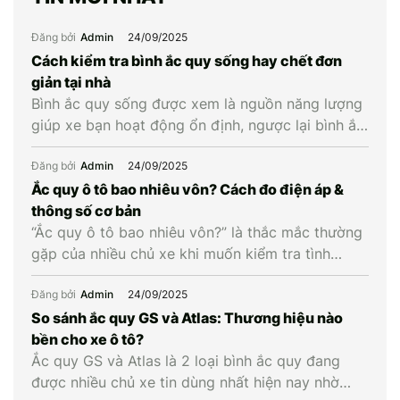
Đăng bởi
Admin
24/09/2025
Cách kiểm tra bình ắc quy sống hay chết đơn
giản tại nhà
Bình ắc quy sống được xem là nguồn năng lượng
giúp xe bạn hoạt động ổn định, ngược lại bình ắc
quy chết là khi bình cạn năng lượng và không còn
khả năng cung cấp điện cho xe. Vậy làm cách
Đăng bởi
Admin
24/09/2025
nào để biết được bình ắc quy xe còn sống hay
Ắc quy ô tô bao nhiêu vôn? Cách đo điện áp &
chết? Hãy […]
thông số cơ bản
“Ắc quy ô tô bao nhiêu vôn?” là thắc mắc thường
gặp của nhiều chủ xe khi muốn kiểm tra tình
trạng bình hay cân nhắc thay mới. Hiểu đúng về
điện áp cùng các thông số liên quan giúp chủ xe
Đăng bởi
Admin
24/09/2025
chủ động kiểm tra, bảo dưỡng và thay ắc quy ô
So sánh ắc quy GS và Atlas: Thương hiệu nào
tô kịp […]
bền cho xe ô tô?
Ắc quy GS và Atlas là 2 loại bình ắc quy đang
được nhiều chủ xe tin dùng nhất hiện nay nhờ