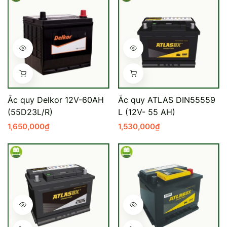
Ắc quy Delkor 12V-60AH
Ắc quy ATLAS DIN55559
(55D23L/R)
L (12V- 55 AH)
1,650,000
₫
1,530,000
₫