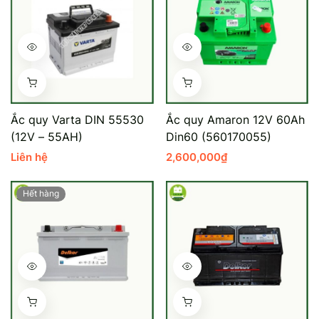
Ắc quy Varta DIN 55530
Ắc quy Amaron 12V 60Ah
(12V – 55AH)
Din60 (560170055)
Liên hệ
2,600,000
₫
Hết hàng