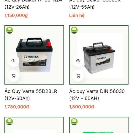
(12V-26Ah)
(12V-55Ah)
Mercedes-Ben
Đồng Nai - Pin
1,150,000
₫
Liên hệ
Vinfast
Long
Suzuki
Rocket
BMW
Ắc Quy Varta 55D23LR
Ắc quy Varta DIN 56030
(12V-60Ah)
(12V – 60AH)
1,780,000
₫
1,800,000
₫