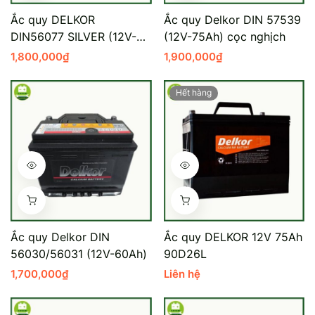
Ắc quy DELKOR
Ắc quy Delkor DIN 57539
DIN56077 SILVER (12V-
(12V-75Ah) cọc nghịch
60AH)
1,800,000
₫
1,900,000
₫
Hết hàng
Ắc quy Delkor DIN
Ắc quy DELKOR 12V 75Ah
56030/56031 (12V-60Ah)
90D26L
1,700,000
₫
Liên hệ