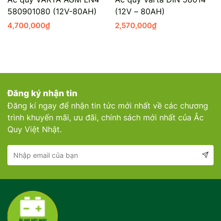
580901080 (12V-80AH)
(12V – 80AH)
Mercedes-Ben
Đồng Nai - Pin
4,700,000
₫
2,570,000
₫
Vinfast
Long
Suzuki
Rocket
BMW
Đăng ký nhận tin
Đăng kí ngay để nhận tin tức mới nhất về các chương
trình khuyến mãi, ưu đãi, chính sách mới nhất của Ắc
Quy Việt Nhật.