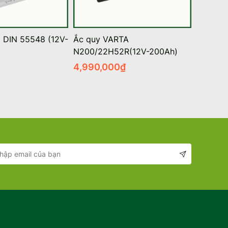
a DIN 55548 (12V-
Ắc quy VARTA
Ắc Quy 
N200/22H52R(12V-200Ah)
(NX120-
4,990,000
₫
1,930,