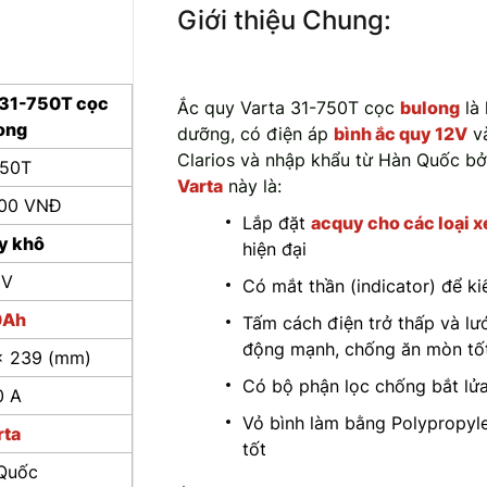
Giới thiệu Chung:
 31-750T cọc
Ắc quy Varta 31-750T cọc
bulong
là 
ong
dưỡng, có điện áp
bình ắc quy 12V
và
Clarios và nhập khẩu từ Hàn Quốc bở
750T
Varta
này là:
000 VNĐ
Lắp đặt
acquy cho các loại xe
y khô
hiện đại
2V
Có mắt thần (indicator) để ki
0Ah
Tấm cách điện trở thấp và lướ
động mạnh, chống ăn mòn tố
x 239 (mm)
Có bộ phận lọc chống bắt lửa
0 A
Vỏ bình làm bằng Polypropyl
rta
tốt
Quốc