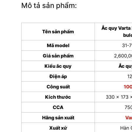
Mô tả sản phẩm:
Ắc quy Varta
Tên sản phẩm
bul
Mã model
31-
Giá sản phẩm
2,600,
Kiểu ắc quy
Ắc qu
Điện áp
1
Công suất
10
Kích thước
330 x 173 
CCA
75
Hãng sản xuất
Va
Xuất xứ
Hàn 