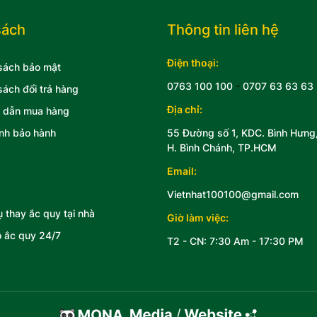
sách
Thông tin liên hệ
Điện thoại:
sách bảo mật
0763 100 100
-
0707 63 63 63
sách đổi trả hàng
Địa chỉ:
 dẫn mua hàng
nh bảo hành
55 Đường số 1, KDC. Bình Hưng
H. Bình Chánh, TP.HCM
Email:
Vietnhat100100@gmail.com
ụ thay ắc quy tại nhà
Giờ làm việc:
 ắc quy 24/7
T2 - CN: 7:30 Am - 17:30 PM