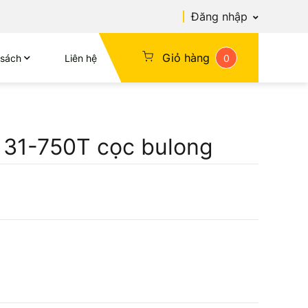
Đăng nhập
Giỏ hàng
 sách
Liên hệ
0
 31-750T cọc bulong