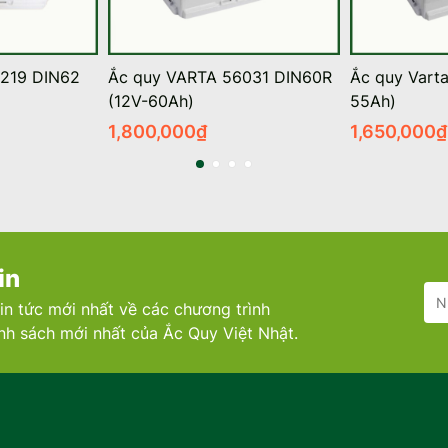
219 DIN62
Ắc quy VARTA 56031 DIN60R
Ắc quy Vart
(12V-60Ah)
55Ah)
1,800,000
₫
1,650,000
₫
in
in tức mới nhất về các chương trình
ính sách mới nhất của Ắc Quy Việt Nhật.