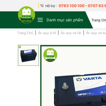
0763 100 100
-
0707 63 
Hỗ trợ
Danh mục sản phẩm
Trang Ch
Trang Chủ
Ắc quy ô tô
Ắc quy xe tải
Ắc quy xe b