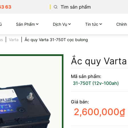
63 63
ủ
Sản Phẩm
Dịch Vụ
Tin tức
Chính
us
Varta
Ắc quy Varta 31-750T cọc bulong
Ắc quy Varta
Mã sản phẩm:
31-750T (12v-100ah)
Giá bán:
2,600,000
₫