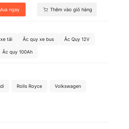
Mua ngay
Thêm vào giỏ hàng
xe tải
Ắc quy xe bus
Ắc Quy 12V
Ắc quy 100Ah
di
Rolls Royce
Volkswagen