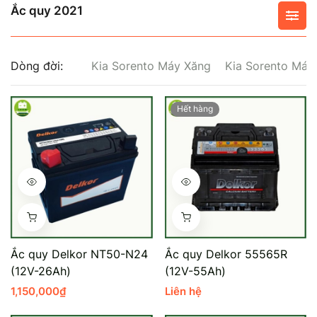
Ắc quy 2021
Mercedes-Ben
Đồng Nai - Pin
Vinfast
Long
Dòng đời:
Kia Sorento Máy Xăng
Kia Sorento Máy
Suzuki
Rocket
Hết hàng
BMW
Ắc quy Delkor NT50-N24
Ắc quy Delkor 55565R
(12V-26Ah)
(12V-55Ah)
1,150,000
₫
Liên hệ