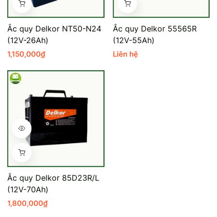
Mercedes-Ben
Đồng Nai - Pin
Ắc quy Delkor NT50-N24
Ắc quy Delkor 55565R
Vinfast
Long
(12V-26Ah)
(12V-55Ah)
1,150,000
₫
Liên hệ
Suzuki
Rocket
BMW
Ắc quy Delkor 85D23R/L
(12V-70Ah)
1,800,000
₫