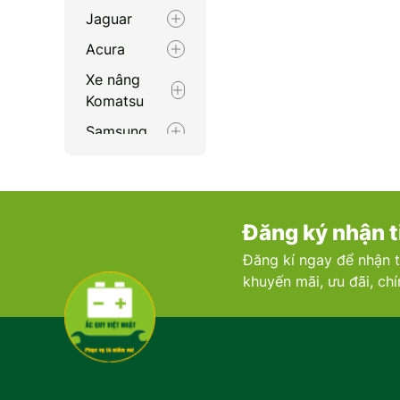
Jaguar
Acura
Xe nâng
Komatsu
Samsung
Nissan
Xe nâng
Hyster
Đăng ký nhận t
Lexus
Đăng kí ngay để nhận t
Xe nâng
khuyến mãi, ưu đãi, ch
Crow
Máy xúc
Rolls Royce
Xe nâng