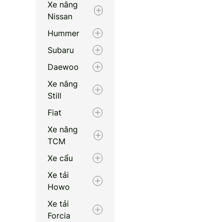
Xe nâng
Nissan
Hummer
Subaru
Daewoo
Xe nâng
Still
Fiat
Xe nâng
TCM
Xe cẩu
Xe tải
Howo
Xe tải
Forcia