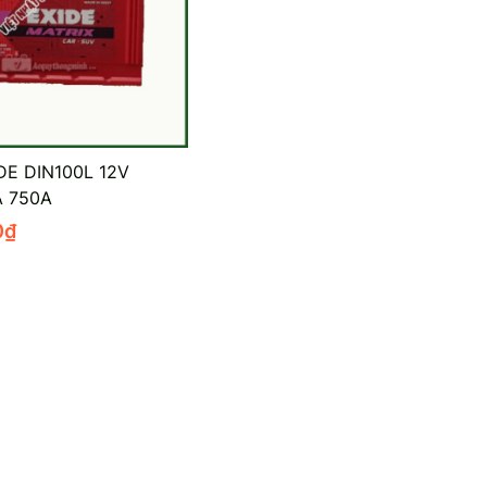
DE DIN100L 12V
 750A
0
₫