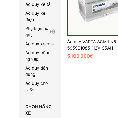
Ắc quy xe tải
Ắc quy xe
điện
Phụ kiện ắc
quy
Ắc quy VARTA AGM LN5
Ắc quy xe bus
595901085 (12V-95AH)
Ắc quy công
5,100,000
₫
nghiệp
Ắc quy dân
dụng
Ắc quy cho
UPS
CHỌN HÃNG
XE