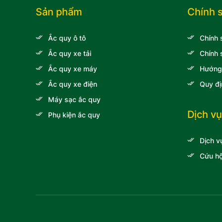
Raymond
Sản phẩm
Chính 
Xe nâng
Doosan
Ắc quy ô tô
Chính 
Isuzu
Ắc quy xe tải
Chính 
Xe tải
Ắc quy xe máy
Hướng
Mitsubishi
Ắc quy xe điện
Quy đị
Renault
Máy sạc ắc quy
Porsche
Dịch vụ
Phụ kiện ắc quy
Xe nâng
Nichiyu
Dịch v
Cứu hộ
Bentley
Xe nâng
Clark
Zotye
Volvo