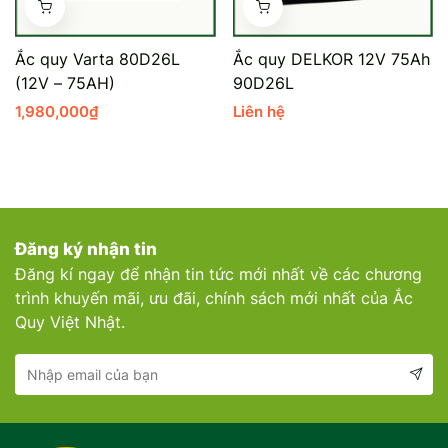
Mercedes-Ben
Đồng Nai - Pin
Ắc quy Varta 80D26L
Ắc quy DELKOR 12V 75Ah
Vinfast
Long
(12V – 75AH)
90D26L
1,980,000
₫
Liên hệ
Suzuki
Rocket
BMW
Đăng ký nhận tin
Đăng kí ngay để nhận tin tức mới nhất về các chương
trình khuyến mãi, ưu đãi, chính sách mới nhất của Ắc
Quy Việt Nhật.