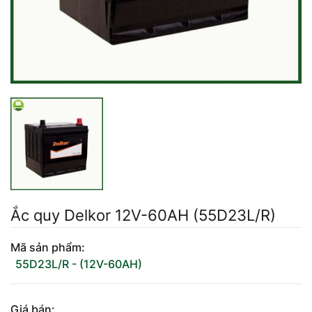
Mercedes-Ben
Đồng Nai - Pin
Vinfast
Long
Suzuki
Rocket
BMW
Ắc quy Delkor 12V-60AH (55D23L/R)
Mã sản phẩm:
55D23L/R - (12V-60AH)
Giá bán: