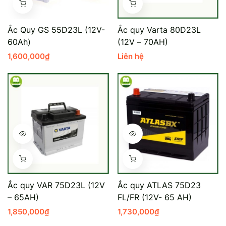
Mercedes-Ben
Đồng Nai - Pin
Ắc Quy GS 55D23L (12V-
Ắc quy Varta 80D23L
Vinfast
Long
60Ah)
(12V – 70AH)
1,600,000
₫
Liên hệ
Suzuki
Rocket
BMW
Ắc quy VAR 75D23L (12V
Ắc quy ATLAS 75D23
– 65AH)
FL/FR (12V- 65 AH)
1,850,000
₫
1,730,000
₫