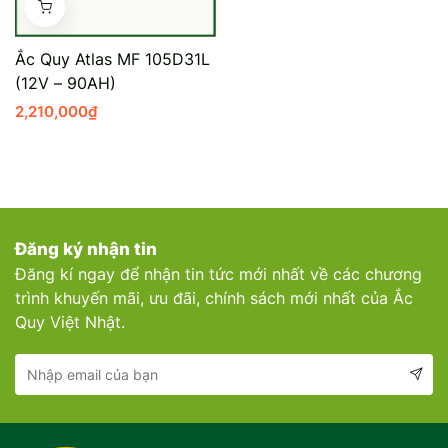
Mercedes-Ben
Đồng Nai - Pin
Ắc Quy Atlas MF 105D31L
Vinfast
Long
(12V – 90AH)
2,210,000
₫
Suzuki
Rocket
BMW
Đăng ký nhận tin
Đăng kí ngay để nhận tin tức mới nhất về các chương
trình khuyến mãi, ưu đãi, chính sách mới nhất của Ắc
Quy Việt Nhật.