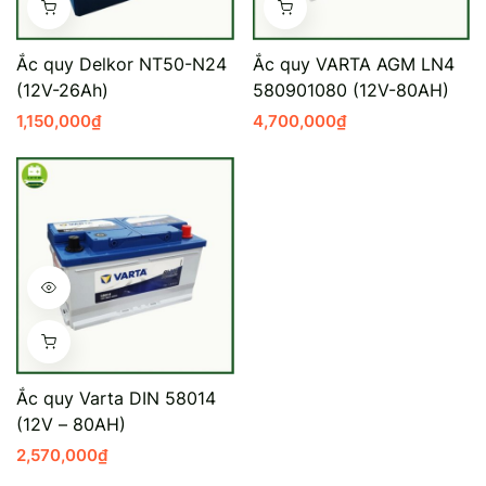
Mercedes-Ben
Đồng Nai - Pin
Ắc quy Delkor NT50-N24
Ắc quy VARTA AGM LN4
Vinfast
Long
(12V-26Ah)
580901080 (12V-80AH)
1,150,000
₫
4,700,000
₫
Suzuki
Rocket
BMW
Ắc quy Varta DIN 58014
(12V – 80AH)
2,570,000
₫