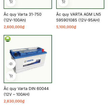
Mercedes-Ben
Đồng Nai - Pin
Ắc quy Varta 31-750
Ắc quy VARTA AGM LN5
Vinfast
Long
(12V-100Ah)
595901085 (12V-95AH)
2,600,000
₫
5,100,000
₫
Suzuki
Rocket
BMW
Ắc quy Varta DIN 60044
(12V – 100AH)
2,830,000
₫