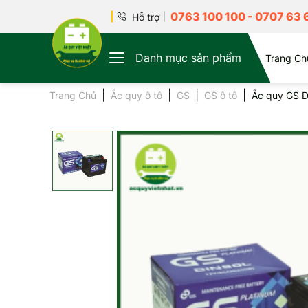
0763 100 100
-
0707 63 
Hỗ trợ
Danh mục sản phẩm
Trang Ch
Trang Chủ
Ắc quy ô tô
GS
GS ô tô
Ắc quy GS D