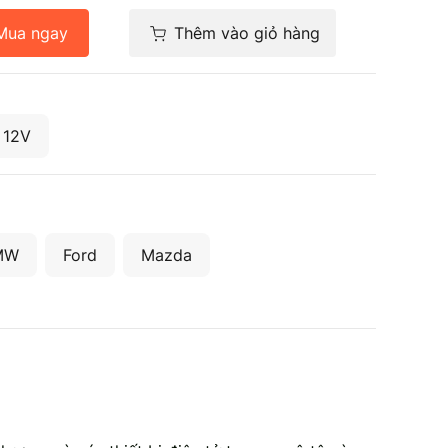
Mua ngay
Thêm vào giỏ hàng
 12V
MW
Ford
Mazda