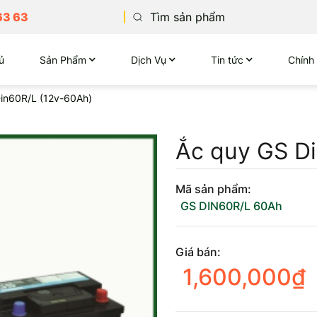
63 63
ủ
Sản Phẩm
Dịch Vụ
Tin tức
Chính
in60R/L (12v-60Ah)
Ắc quy GS D
Mã sản phẩm:
GS DIN60R/L 60Ah
Giá bán:
1,600,000
₫