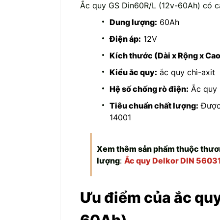
Ắc quy GS Din60R/L (12v-60Ah) có cá
Dung lượng:
60Ah
Điện áp:
12V
Kích thước (Dài x Rộng x Cao
Kiểu ắc quy:
ắc quy chì-axit
Hệ số chống rò điện:
Ắc quy 
Tiêu chuẩn chất lượng:
Được 
14001
Xem thêm sản phẩm thuộc thươn
lượng
:
Ắc quy Delkor DIN 5603
Ưu điểm của ắc quy