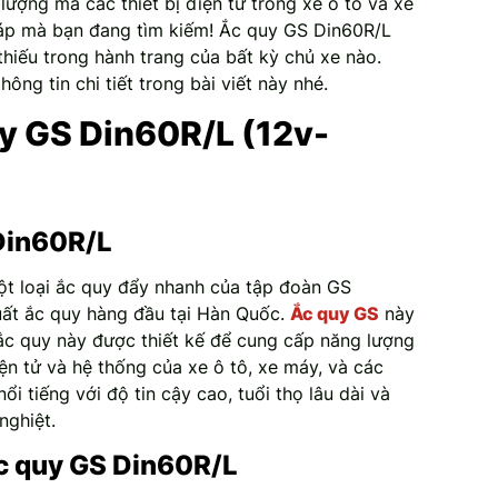
lượng mà các thiết bị điện tử trong xe ô tô và xe
háp mà bạn đang tìm kiếm! Ắc quy GS Din60R/L
thiếu trong hành trang của bất kỳ chủ xe nào.
hông tin chi tiết trong bài viết này nhé.
y GS Din60R/L (12v-
 Din60R/L
t loại ắc quy đẩy nhanh của tập đoàn GS
uất ắc quy hàng đầu tại Hàn Quốc.
Ắc quy GS
này
ắc quy này được thiết kế để cung cấp năng lượng
điện tử và hệ thống của xe ô tô, xe máy, và các
 tiếng với độ tin cậy cao, tuổi thọ lâu dài và
nghiệt.
ắc quy GS Din60R/L