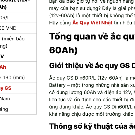
Bạn đã bao giờ tự hỏi về nguồn năng 
Ah)
máy của bạn sử dụng? Đây là giải p
(12v-60Ah) là một thiết bị không thể 
0R/L
Hãy cùng
Ắc Quy Việt Nhật
tìm hiểu t
000 VNĐ
Tổng quan về ắc qu
ô
(miễn bảo
ng)
60Ah)
2V
Giới thiệu về ắc quy GS
Ah
x 190 (mm)
Ắc quy GS Din60R/L (12v-60Ah) là mộ
Battery – một trong những nhà sản x
uy GS
có dung lượng 60Ah và điện áp 12V, 
 Nam
liên tục và ổn định cho các thiết bị 
ứng dụng khác. Ắc quy GS Din60R/L nổi
háng
khả năng chịu được môi trường khắc 
Thông số kỹ thuật của 