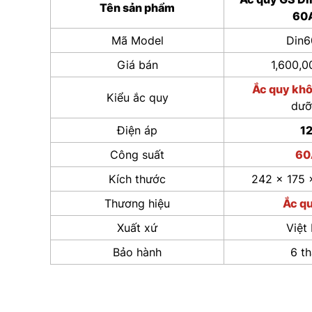
Tên sản phẩm
60
Mã Model
Din6
Giá bán
1,600,
Ắc quy kh
Kiểu ắc quy
dưỡ
Điện áp
1
Công suất
60
Kích thước
242 x 175 
Thương hiệu
Ắc q
Xuất xứ
Việt
Bảo hành
6 t