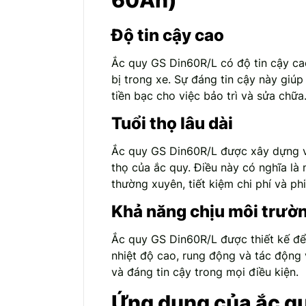
60Ah)
Độ tin cậy cao
Ắc quy GS Din60R/L có độ tin cậy cao
bị trong xe. Sự đáng tin cậy này giúp
tiền bạc cho việc bảo trì và sửa chữa
Tuổi thọ lâu dài
Ắc quy GS Din60R/L được xây dựng vớ
thọ của ắc quy. Điều này có nghĩa là
thường xuyên, tiết kiệm chi phí và ph
Khả năng chịu môi trườ
Ắc quy GS Din60R/L được thiết kế để
nhiệt độ cao, rung động và tác động 
và đáng tin cậy trong mọi điều kiện.
Ứng dụng của ắc q