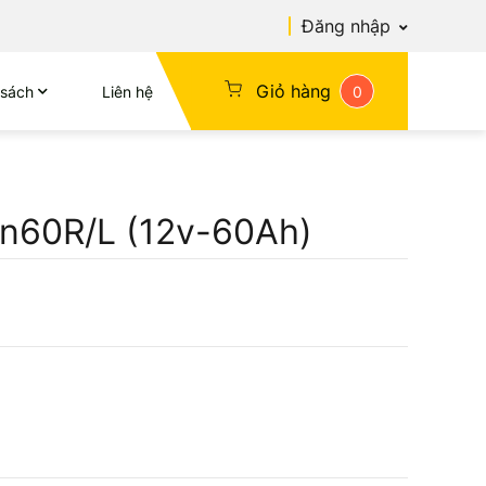
Đăng nhập
Giỏ hàng
 sách
Liên hệ
0
in60R/L (12v-60Ah)