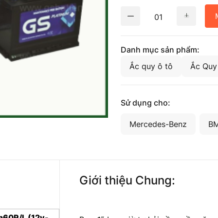
01
Danh mục sản phẩm:
Ắc quy ô tô
Ắc Quy
Sử dụng cho:
Mercedes-Benz
B
Giới thiệu Chung:
n60R/L (12v-