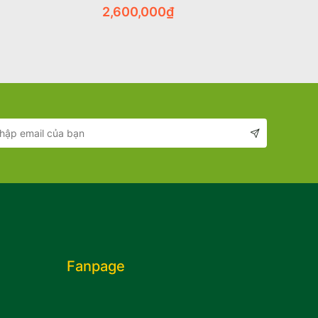
2,600,000
₫
4,990,
Fanpage