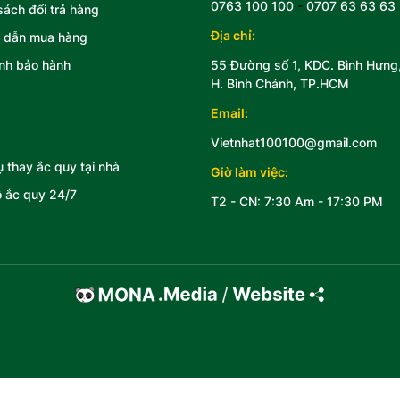
0763 100 100
-
0707 63 63 63
sách đổi trả hàng
Địa chỉ:
 dẫn mua hàng
nh bảo hành
55 Đường số 1, KDC. Bình Hưng
H. Bình Chánh, TP.HCM
Email:
Vietnhat100100@gmail.com
ụ thay ắc quy tại nhà
Giờ làm việc:
 ắc quy 24/7
T2 - CN: 7:30 Am - 17:30 PM