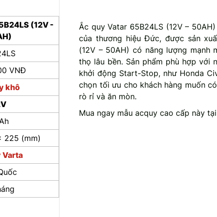
65B24LS (12V -
Ắc quy Vatar 65B24LS (12V – 50AH)
AH)
của thương hiệu Đức, được sản xuấ
(12V – 50AH) có năng lượng mạnh mẽ
24LS
thọ lâu bền. Sản phẩm phù hợp với 
000 VNĐ
khởi động Start-Stop, như Honda Ci
chọn tối ưu cho khách hàng muốn có
y khô
rò rỉ và ăn mòn.
2V
Mua ngay mẫu acquy cao cấp này tạ
Ah
x 225 (mm)
 Varta
Quốc
háng