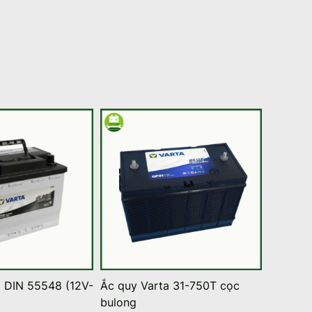
a DIN 55548 (12V-
Ắc quy Varta 31-750T cọc
Ắc quy
bulong
N200/2