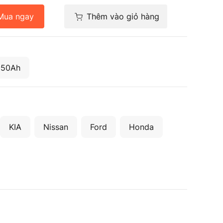
Mua ngay
Thêm vào giỏ hàng
 50Ah
KIA
Nissan
Ford
Honda