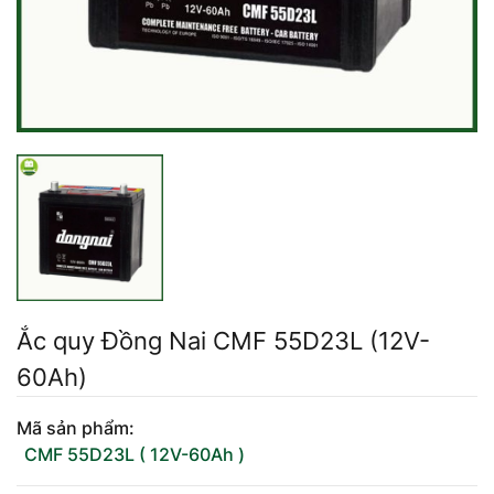
Mercedes-Ben
Đồng Nai - Pin
Vinfast
Long
Suzuki
Rocket
BMW
Ắc quy Đồng Nai CMF 55D23L (12V-
60Ah)
Mã sản phẩm:
CMF 55D23L ( 12V-60Ah )