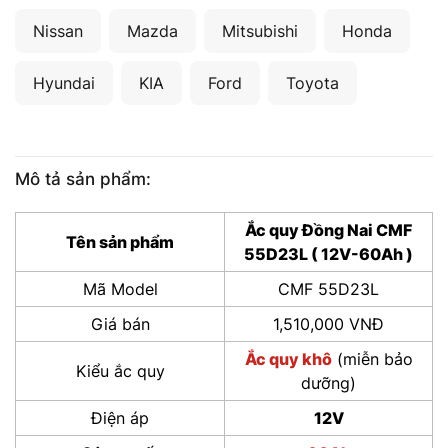
Nissan
Mazda
Mitsubishi
Honda
Hyundai
KIA
Ford
Toyota
Mô tả sản phẩm:
Ắc quy Đồng Nai CMF
Tên sản phẩm
55D23L ( 12V-60Ah )
Mã Model
CMF 55D23L
Giá bán
1,510,000 VNĐ
Ắc quy khô
(miễn bảo
Kiểu ắc quy
dưỡng)
Điện áp
12V