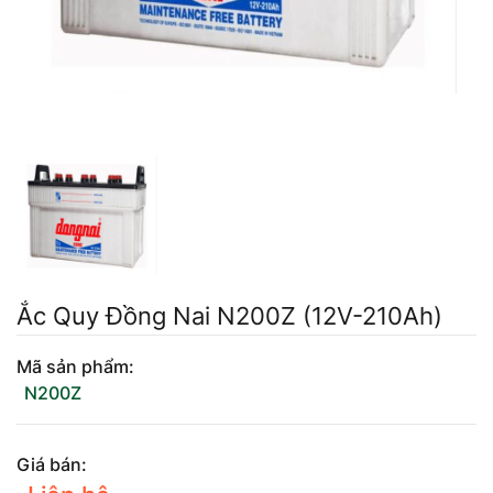
Mercedes-Ben
Đồng Nai - Pin
Vinfast
Long
Suzuki
Rocket
BMW
Ắc Quy Đồng Nai N200Z (12V-210Ah)
Mã sản phẩm:
N200Z
Giá bán: