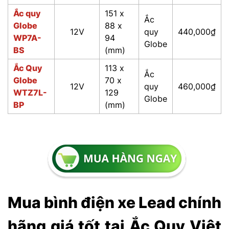
Ắc quy
151 x
Ắc
Globe
88 x
12V
quy
440,000₫
WP7A-
94
Globe
BS
(mm)
Ắc Quy
113 x
Ắc
Globe
70 x
12V
quy
460,000₫
WTZ7L-
129
Globe
BP
(mm)
Mua bình điện xe Lead chính
hãng giá tốt tại Ắc Quy Việt