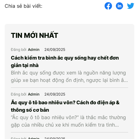
Chia sẻ bài viết:
TIN MỚI NHẤT
Đăng bởi
Admin
24/09/2025
Cách kiểm tra bình ắc quy sống hay chết đơn
giản tại nhà
Bình ắc quy sống được xem là nguồn năng lượng
giúp xe bạn hoạt động ổn định, ngược lại bình ắc
quy chết là khi bình cạn năng lượng và không còn
khả năng cung cấp điện cho xe. Vậy làm cách
Đăng bởi
Admin
24/09/2025
nào để biết được bình ắc quy xe còn sống hay
Ắc quy ô tô bao nhiêu vôn? Cách đo điện áp &
chết? Hãy […]
thông số cơ bản
“Ắc quy ô tô bao nhiêu vôn?” là thắc mắc thường
gặp của nhiều chủ xe khi muốn kiểm tra tình
trạng bình hay cân nhắc thay mới. Hiểu đúng về
Đăng bởi
Admin
24/09/2025