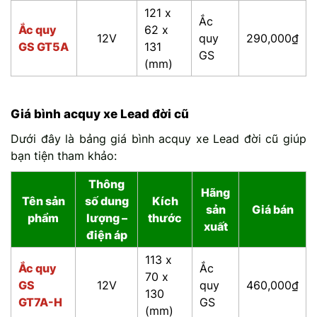
121 x
Ắc
Ắc quy
62 x
12V
quy
290,000₫
GS GT5A
131
GS
(mm)
Giá bình acquy xe Lead đời cũ
Dưới đây là bảng giá bình acquy xe Lead đời cũ giúp
bạn tiện tham khảo:
Thông
Hãng
Tên sản
số dung
Kích
sản
Giá bán
phẩm
lượng –
thước
xuất
điện áp
113 x
Ắc quy
Ắc
70 x
GS
12V
quy
460,000₫
130
GT7A-H
GS
(mm)