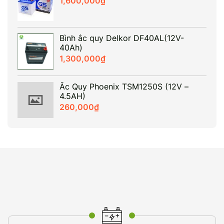
1,600,000
₫
Bình ắc quy Delkor DF40AL(12V-
40Ah)
1,300,000
₫
Ắc Quy Phoenix TSM1250S (12V –
4.5AH)
260,000
₫