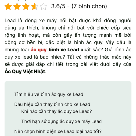
3.6/5 - (7 bình chọn)
Mercedes-Ben
Đồng Nai - Pin
Lead là dòng xe máy nổi bật được khá đông người
Vinfast
Long
dùng ưa thích, không chỉ nổi bật với chiếc cốp siêu
rộng linh hoạt, mà còn gây ấn tượng mạnh mẽ bởi
Suzuki
Rocket
động cơ bền bỉ, đặc biệt là bình ắc quy. Vậy đâu là
những loại
ắc quy
bình xe Lead
xuất sắc? Giá bình ắc
BMW
quy xe lead là bao nhiêu? Tất cả những thắc mắc này
sẽ được giải đáp chi tiết trong bài viết dưới đây của
Ắc Quy Việt Nhật
.
Tìm hiểu về bình ắc quy xe Lead
Dấu hiệu cần thay bình cho xe Lead
Khi nào cần thay ắc quy xe Lead?
Thời hạn sử dụng ắc quy xe máy Lead
Nên chọn bình điện xe Lead loại nào tốt?