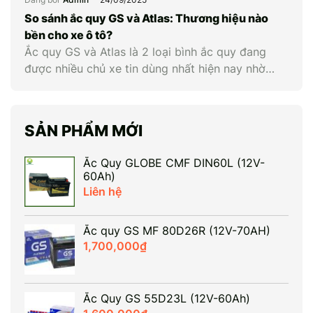
điện áp cùng các thông số liên quan giúp chủ xe
chủ động kiểm tra, bảo dưỡng và thay ắc quy ô
So sánh ắc quy GS và Atlas: Thương hiệu nào
tô kịp […]
bền cho xe ô tô?
Ắc quy GS và Atlas là 2 loại bình ắc quy đang
được nhiều chủ xe tin dùng nhất hiện nay nhờ
chất lượng vượt trội. Nếu GS nổi tiếng với mức
giá phải chăng và độ bền ổn định thì Atlas lại gây
ấn tượng với công nghệ hiện đại và hiệu năng
SẢN PHẨM MỚI
khởi […]
Ắc Quy GLOBE CMF DIN60L (12V-
60Ah)
Liên hệ
Ắc quy GS MF 80D26R (12V-70AH)
1,700,000
₫
Ắc Quy GS 55D23L (12V-60Ah)