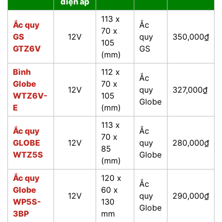
điện áp
113 x
Ắc quy
Ắc
70 x
GS
12V
quy
350,000₫
105
GTZ6V
GS
(mm)
Bình
112 x
Ắc
Globe
70 x
12V
quy
327,000₫
WTZ6V-
105
Globe
E
(mm)
113 x
Ắc quy
Ắc
70 x
GLOBE
12V
quy
280,000₫
85
WTZ5S
Globe
(mm)
Ắc quy
120 x
Ắc
Globe
60 x
12V
quy
290,000₫
WP5S-
130
Globe
3BP
mm