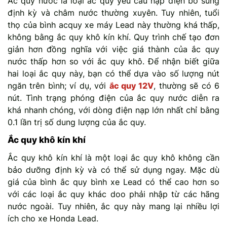
Ắc quy nước là loại ắc quy yêu cầu nạp điện bổ sung
định kỳ và châm nước thường xuyên. Tuy nhiên, tuổi
thọ của bình acquy xe máy Lead này thường khá thấp,
không bằng ắc quy khô kín khí. Quy trình chế tạo đơn
giản hơn đồng nghĩa với việc giá thành của ắc quy
nước thấp hơn so với ắc quy khô. Để nhận biết giữa
hai loại ắc quy này, bạn có thể dựa vào số lượng nút
ngăn trên bình; ví dụ, với
ắc quy 12V
, thường sẽ có 6
nút. Tình trạng phóng điện của ắc quy nước diễn ra
khá nhanh chóng, với dòng điện nạp lớn nhất chỉ bằng
0.1 lần trị số dung lượng của ắc quy.
Ắc quy khô kín khí
Ắc quy khô kín khí là một loại ắc quy khô không cần
bảo dưỡng định kỳ và có thể sử dụng ngay. Mặc dù
giá của bình ắc quy bình xe Lead có thể cao hơn so
với các loại ắc quy khác doo phải nhập từ các hãng
nước ngoài. Tuy nhiên, ắc quy này mang lại nhiều lợi
ích cho xe Honda Lead.