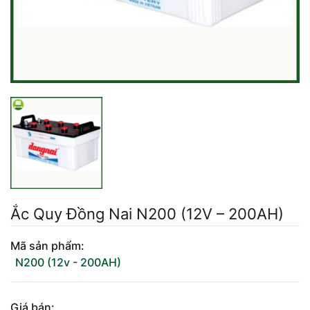
Mercedes-Ben
Đồng Nai - Pin
Vinfast
Long
Suzuki
Rocket
BMW
Ắc Quy Đồng Nai N200 (12V – 200AH)
Mã sản phẩm:
N200 (12v - 200AH)
Giá bán: