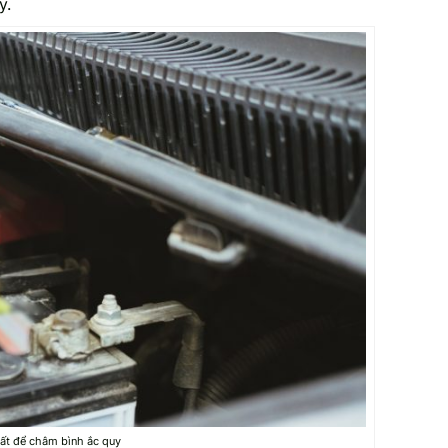
y.
ất để châm bình ắc quy