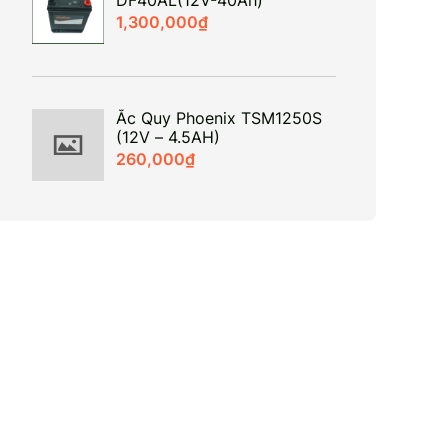
1,300,000
₫
Ắc Quy Phoenix TSM1250S
(12V – 4.5AH)
260,000
₫