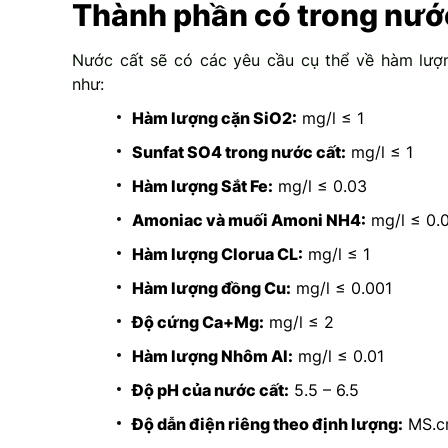
Thành phần có trong nướ
Nước cất sẽ có các yêu cầu cụ thể về hàm lượ
như:
Hàm lượng cặn SiO2:
mg/l ≤ 1
Sunfat SO4 trong nước cất:
mg/l ≤ 1
Hàm lượng Sắt Fe:
mg/l ≤ 0.03
Amoniac và muối Amoni NH4:
mg/l ≤ 0.
Hàm lượng Clorua CL:
mg/l ≤ 1
Hàm lượng đồng Cu:
mg/l ≤ 0.001
Độ cứng Ca+Mg:
mg/l ≤ 2
Hàm lượng Nhôm Al:
mg/l ≤ 0.01
Độ pH của nước cất:
5.5 – 6.5
Độ dẫn điện riêng theo định lượng:
MS.c