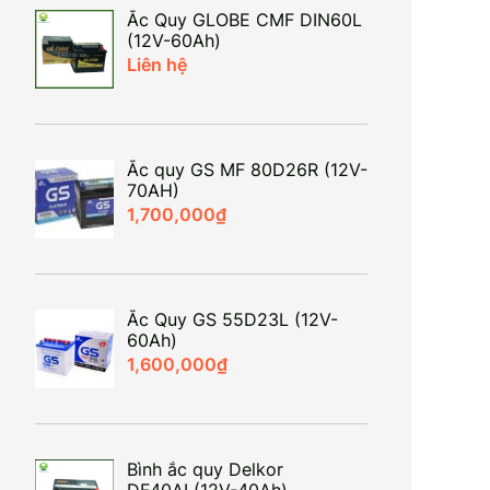
Ắc Quy GLOBE CMF DIN60L
(12V-60Ah)
Liên hệ
Ắc quy GS MF 80D26R (12V-
70AH)
1,700,000
₫
Ắc Quy GS 55D23L (12V-
60Ah)
1,600,000
₫
Bình ắc quy Delkor
DF40AL(12V-40Ah)