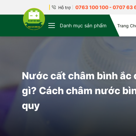
0763 100 100
-
0707 63 
Hỗ trợ
Danh mục sản phẩm
Trang Ch
Nước cất châm bình ắc 
gì? Cách châm nước bì
quy