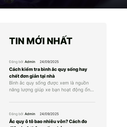
TIN MỚI NHẤT
Đăng bởi
Admin
24/09/2025
Cách kiểm tra bình ắc quy sống hay
chết đơn giản tại nhà
Bình ắc quy sống được xem là nguồn
năng lượng giúp xe bạn hoạt động ổn
định, ngược lại bình ắc quy chết là khi
bình cạn năng lượng và không còn khả
năng cung cấp điện cho xe. Vậy làm
Đăng bởi
Admin
24/09/2025
cách nào để biết được bình ắc quy xe
Ắc quy ô tô bao nhiêu vôn? Cách đo
còn sống hay chết? Hãy […]