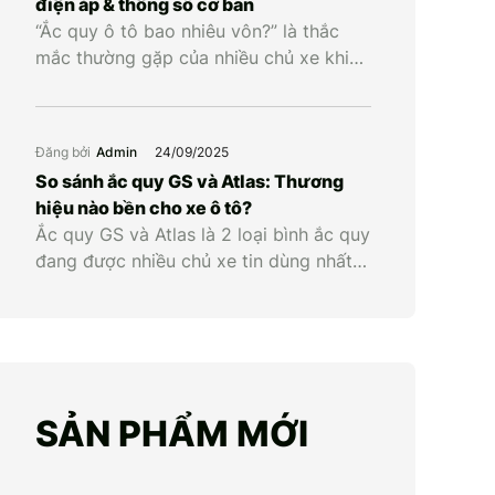
điện áp & thông số cơ bản
“Ắc quy ô tô bao nhiêu vôn?” là thắc
mắc thường gặp của nhiều chủ xe khi
muốn kiểm tra tình trạng bình hay cân
nhắc thay mới. Hiểu đúng về điện áp
cùng các thông số liên quan giúp chủ
Đăng bởi
Admin
24/09/2025
xe chủ động kiểm tra, bảo dưỡng và
So sánh ắc quy GS và Atlas: Thương
thay ắc quy ô tô kịp […]
hiệu nào bền cho xe ô tô?
Ắc quy GS và Atlas là 2 loại bình ắc quy
đang được nhiều chủ xe tin dùng nhất
hiện nay nhờ chất lượng vượt trội. Nếu
GS nổi tiếng với mức giá phải chăng và
độ bền ổn định thì Atlas lại gây ấn
tượng với công nghệ hiện đại và hiệu
năng khởi […]
SẢN PHẨM MỚI