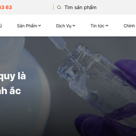
63 63
ủ
Sản Phẩm
Dịch Vụ
Tin tức
Chính
quy là
nh ắc