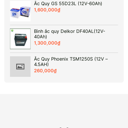
Ắc Quy GS 55D23L (12V-60Ah)
1,600,000
₫
Bình ắc quy Delkor DF40AL(12V-
40Ah)
1,300,000
₫
Ắc Quy Phoenix TSM1250S (12V –
4.5AH)
260,000
₫