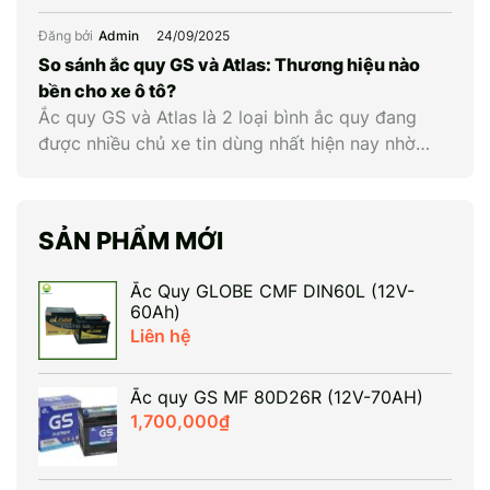
trạng bình hay cân nhắc thay mới. Hiểu đúng về
điện áp cùng các thông số liên quan giúp chủ xe
Đăng bởi
Admin
24/09/2025
chủ động kiểm tra, bảo dưỡng và thay ắc quy ô
So sánh ắc quy GS và Atlas: Thương hiệu nào
tô kịp […]
bền cho xe ô tô?
Ắc quy GS và Atlas là 2 loại bình ắc quy đang
được nhiều chủ xe tin dùng nhất hiện nay nhờ
chất lượng vượt trội. Nếu GS nổi tiếng với mức
giá phải chăng và độ bền ổn định thì Atlas lại gây
ấn tượng với công nghệ hiện đại và hiệu năng
SẢN PHẨM MỚI
khởi […]
Ắc Quy GLOBE CMF DIN60L (12V-
60Ah)
Liên hệ
Ắc quy GS MF 80D26R (12V-70AH)
1,700,000
₫