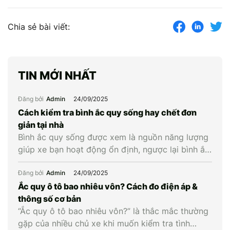
Chia sẻ bài viết:
TIN MỚI NHẤT
Đăng bởi
Admin
24/09/2025
Cách kiểm tra bình ắc quy sống hay chết đơn
giản tại nhà
Bình ắc quy sống được xem là nguồn năng lượng
giúp xe bạn hoạt động ổn định, ngược lại bình ắc
quy chết là khi bình cạn năng lượng và không còn
khả năng cung cấp điện cho xe. Vậy làm cách
Đăng bởi
Admin
24/09/2025
nào để biết được bình ắc quy xe còn sống hay
Ắc quy ô tô bao nhiêu vôn? Cách đo điện áp &
chết? Hãy […]
thông số cơ bản
“Ắc quy ô tô bao nhiêu vôn?” là thắc mắc thường
gặp của nhiều chủ xe khi muốn kiểm tra tình