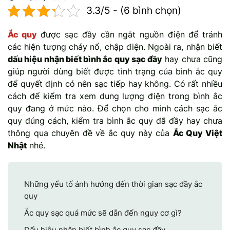
3.3/5 - (6 bình chọn)
Mercedes-Ben
Đồng Nai - Pin
Ắc quy
được sạc đầy cần ngắt nguồn điện để tránh
Vinfast
Long
các hiện tượng cháy nổ, chập điện. Ngoài ra, nhận biết
dấu hiệu nhận biết bình ắc quy sạc đầy
hay chưa cũng
Suzuki
Rocket
giúp người dùng biết được tình trạng của bình ắc quy
để quyết định có nên sạc tiếp hay không. Có rất nhiều
BMW
cách để kiểm tra xem dung lượng điện trong bình ắc
quy đang ở mức nào. Để chọn cho mình cách sạc ắc
quy đúng cách, kiểm tra bình ắc quy đã đầy hay chưa
thông qua chuyên đề về ắc quy này của
Ắc Quy Việt
Nhật
nhé.
Những yếu tố ảnh hưởng đến thời gian sạc đầy ắc
quy
Ắc quy sạc quá mức sẽ dẫn đến nguy cơ gì?
Dấu hiệu nhận biết bình ắc quy sạc đầy