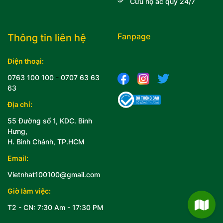
Cứu hộ ắc quy 24/7
Fanpage
Thông tin liên hệ
Điện thoại:
0763 100 100
-
0707 63 63
63
Địa chỉ:
55 Đường số 1, KDC. Bình
Hưng,
H. Bình Chánh, TP.HCM
Email:
Vietnhat100100@gmail.com
Giờ làm việc:
T2 - CN: 7:30 Am - 17:30 PM