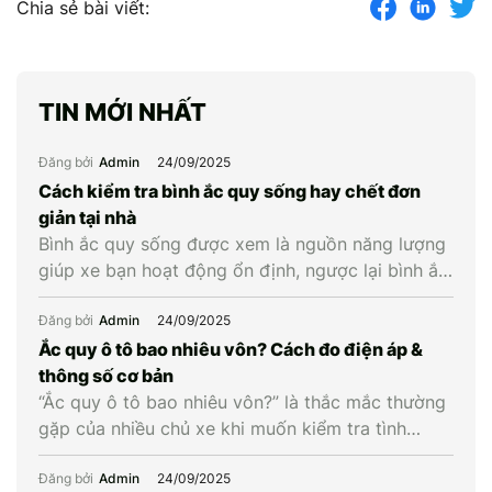
Chia sẻ bài viết:
TIN MỚI NHẤT
Đăng bởi
Admin
24/09/2025
Cách kiểm tra bình ắc quy sống hay chết đơn
giản tại nhà
Bình ắc quy sống được xem là nguồn năng lượng
giúp xe bạn hoạt động ổn định, ngược lại bình ắc
quy chết là khi bình cạn năng lượng và không còn
khả năng cung cấp điện cho xe. Vậy làm cách
Đăng bởi
Admin
24/09/2025
nào để biết được bình ắc quy xe còn sống hay
Ắc quy ô tô bao nhiêu vôn? Cách đo điện áp &
chết? Hãy […]
thông số cơ bản
“Ắc quy ô tô bao nhiêu vôn?” là thắc mắc thường
gặp của nhiều chủ xe khi muốn kiểm tra tình
trạng bình hay cân nhắc thay mới. Hiểu đúng về
điện áp cùng các thông số liên quan giúp chủ xe
Đăng bởi
Admin
24/09/2025