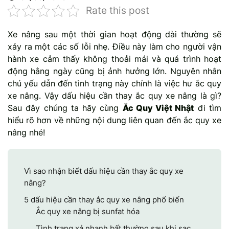
Rate this post
Mercedes-Ben
Đồng Nai - Pin
Xe nâng sau một thời gian hoạt động dài thường sẽ
Vinfast
Long
xảy ra một các số lỗi nhẹ. Điều này làm cho người vận
hành xe cảm thấy không thoải mái và quá trình hoạt
Suzuki
Rocket
động hằng ngày cũng bị ảnh hưởng lớn. Nguyên nhân
chủ yếu dẫn đến tình trạng này chính là việc hư ắc quy
BMW
xe nâng. Vậy dấu hiệu cần thay ắc quy xe nâng là gì?
Sau đây chúng ta hãy cùng
Ắc Quy Việt Nhật
đi tìm
hiểu rõ hơn về những nội dung liên quan đến ắc quy xe
nâng nhé!
Vì sao nhận biết dấu hiệu cần thay ắc quy xe
nâng?
5 dấu hiệu cần thay ắc quy xe nâng phổ biến
Ắc quy xe nâng bị sunfat hóa
Tình trạng xả nhanh bất thường sau khi sạc