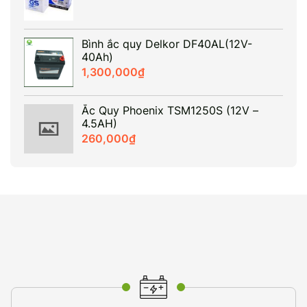
Bình ắc quy Delkor DF40AL(12V-
40Ah)
1,300,000
₫
Ắc Quy Phoenix TSM1250S (12V –
4.5AH)
260,000
₫