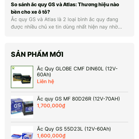
chủ động kiểm tra, bảo dưỡng và thay ắc quy ô
So sánh ắc quy GS và Atlas: Thương hiệu nào
tô kịp […]
bền cho xe ô tô?
Ắc quy GS và Atlas là 2 loại bình ắc quy đang
được nhiều chủ xe tin dùng nhất hiện nay nhờ
chất lượng vượt trội. Nếu GS nổi tiếng với mức
giá phải chăng và độ bền ổn định thì Atlas lại gây
ấn tượng với công nghệ hiện đại và hiệu năng
SẢN PHẨM MỚI
khởi […]
Ắc Quy GLOBE CMF DIN60L (12V-
60Ah)
Liên hệ
Ắc quy GS MF 80D26R (12V-70AH)
1,700,000
₫
Ắc Quy GS 55D23L (12V-60Ah)
1,600,000
₫