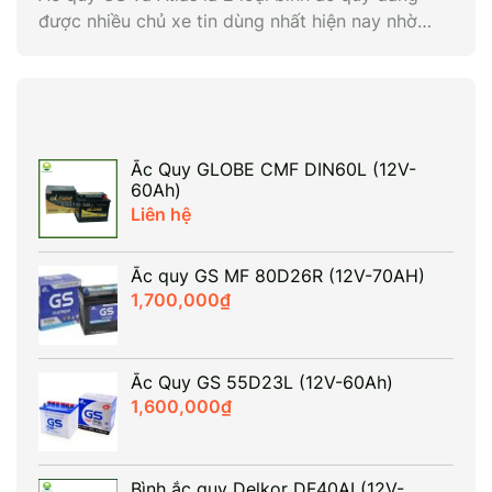
được nhiều chủ xe tin dùng nhất hiện nay nhờ
chất lượng vượt trội. Nếu GS nổi tiếng với mức
giá phải chăng và độ bền ổn định thì Atlas lại gây
ấn tượng với công nghệ hiện đại và hiệu năng
khởi […]
Ắc Quy GLOBE CMF DIN60L (12V-
60Ah)
Liên hệ
Ắc quy GS MF 80D26R (12V-70AH)
1,700,000
₫
Ắc Quy GS 55D23L (12V-60Ah)
1,600,000
₫
Bình ắc quy Delkor DF40AL(12V-