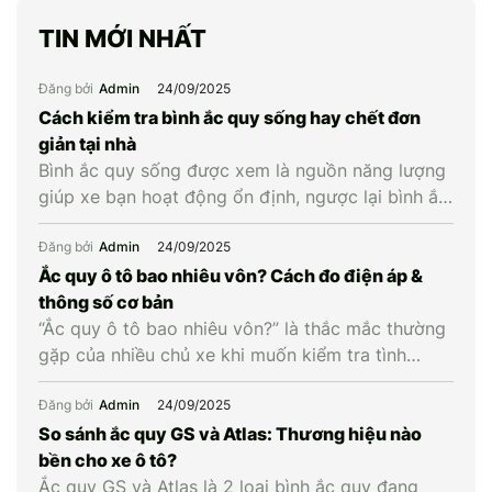
TIN MỚI NHẤT
Đăng bởi
Admin
24/09/2025
Cách kiểm tra bình ắc quy sống hay chết đơn
giản tại nhà
Bình ắc quy sống được xem là nguồn năng lượng
giúp xe bạn hoạt động ổn định, ngược lại bình ắc
quy chết là khi bình cạn năng lượng và không còn
khả năng cung cấp điện cho xe. Vậy làm cách
Đăng bởi
Admin
24/09/2025
nào để biết được bình ắc quy xe còn sống hay
Ắc quy ô tô bao nhiêu vôn? Cách đo điện áp &
chết? Hãy […]
thông số cơ bản
“Ắc quy ô tô bao nhiêu vôn?” là thắc mắc thường
gặp của nhiều chủ xe khi muốn kiểm tra tình
trạng bình hay cân nhắc thay mới. Hiểu đúng về
điện áp cùng các thông số liên quan giúp chủ xe
Đăng bởi
Admin
24/09/2025
chủ động kiểm tra, bảo dưỡng và thay ắc quy ô
So sánh ắc quy GS và Atlas: Thương hiệu nào
tô kịp […]
bền cho xe ô tô?
Ắc quy GS và Atlas là 2 loại bình ắc quy đang