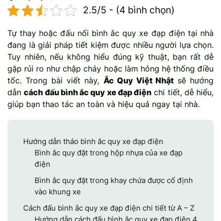
2.5/5 - (4 bình chọn)
Mercedes-Ben
Đồng Nai - Pin
Tự thay hoặc đấu nối bình ắc quy xe đạp điện tại nhà
Vinfast
Long
đang là giải pháp tiết kiệm được nhiều người lựa chọn.
Tuy nhiên, nếu không hiểu đúng kỹ thuật, bạn rất dễ
Suzuki
Rocket
gặp rủi ro như chập cháy hoặc làm hỏng hệ thống điều
tốc. Trong bài viết này,
Ắc Quy Việt Nhật
BMW
sẽ hướng
dẫn
cách đấu bình ắc quy xe đạp điện
chi tiết, dễ hiểu,
giúp bạn thao tác an toàn và hiệu quả ngay tại nhà.
Hướng dẫn tháo bình ắc quy xe đạp điện
Bình ắc quy đặt trong hộp nhựa của xe đạp
điện
Bình ắc quy đặt trong khay chứa được cố định
vào khung xe
Cách đấu bình ắc quy xe đạp điện chi tiết từ A – Z
Hướng dẫn cách đấu bình ắc quy xe đạp điện 4