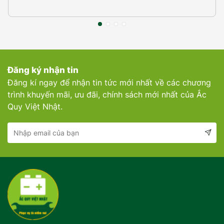
Đăng ký nhận tin
Đăng kí ngay để nhận tin tức mới nhất về các chương
trình khuyến mãi, ưu đãi, chính sách mới nhất của Ắc
Quy Việt Nhật.