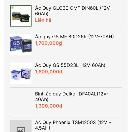
Ắc Quy GLOBE CMF DIN60L (12V-
60Ah)
Liên hệ
Ắc quy GS MF 80D26R (12V-70AH)
1,700,000
₫
Ắc Quy GS 55D23L (12V-60Ah)
1,600,000
₫
Bình ắc quy Delkor DF40AL(12V-
40Ah)
1,300,000
₫
Ắc Quy Phoenix TSM1250S (12V –
4.5AH)