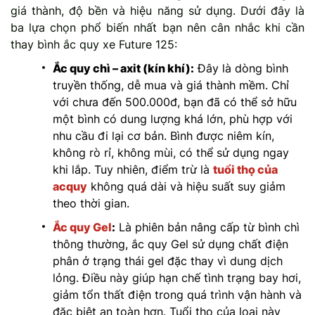
giá thành, độ bền và hiệu năng sử dụng. Dưới đây là
ba lựa chọn phổ biến nhất bạn nên cân nhắc khi cần
thay bình ắc quy xe Future 125:
Ắc quy chì – axit (kín khí):
Đây là dòng bình
truyền thống, dễ mua và giá thành mềm. Chỉ
với chưa đến 500.000đ, bạn đã có thể sở hữu
một bình có dung lượng khá lớn, phù hợp với
nhu cầu đi lại cơ bản. Bình được niêm kín,
không rò rỉ, không mùi, có thể sử dụng ngay
khi lắp. Tuy nhiên, điểm trừ là
tuổi thọ của
acquy
không quá dài và hiệu suất suy giảm
theo thời gian.
Ắc quy Gel
:
Là phiên bản nâng cấp từ bình chì
thông thường, ắc quy Gel sử dụng chất điện
phân ở trạng thái gel đặc thay vì dung dịch
lỏng. Điều này giúp hạn chế tình trạng bay hơi,
giảm tổn thất điện trong quá trình vận hành và
đặc biệt an toàn hơn. Tuổi thọ của loại này