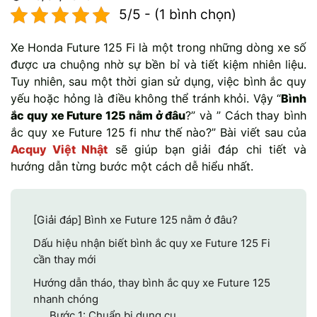
5/5 - (1 bình chọn)
Mercedes-Ben
Đồng Nai - Pin
Xe Honda Future 125 Fi là một trong những dòng xe số
Vinfast
Long
được ưa chuộng nhờ sự bền bỉ và tiết kiệm nhiên liệu.
Tuy nhiên, sau một thời gian sử dụng, việc bình ắc quy
Suzuki
Rocket
yếu hoặc hỏng là điều không thể tránh khỏi. Vậy “
Bình
ắc quy xe Future 125 nằm ở đâu
?” và ” Cách thay bình
BMW
ắc quy xe Future 125 fi như thế nào?” Bài viết sau của
Acquy Việt Nhật
sẽ giúp bạn giải đáp chi tiết và
hướng dẫn từng bước một cách dễ hiểu nhất.
[Giải đáp] Bình xe Future 125 nằm ở đâu?
Dấu hiệu nhận biết bình ắc quy xe Future 125 Fi
cần thay mới
Hướng dẫn tháo, thay bình ắc quy xe Future 125
nhanh chóng
Bước 1: Chuẩn bị dụng cụ