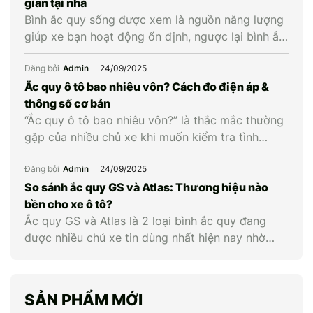
giản tại nhà
Bình ắc quy sống được xem là nguồn năng lượng
giúp xe bạn hoạt động ổn định, ngược lại bình ắc
quy chết là khi bình cạn năng lượng và không còn
khả năng cung cấp điện cho xe. Vậy làm cách
Đăng bởi
Admin
24/09/2025
nào để biết được bình ắc quy xe còn sống hay
Ắc quy ô tô bao nhiêu vôn? Cách đo điện áp &
chết? Hãy […]
thông số cơ bản
“Ắc quy ô tô bao nhiêu vôn?” là thắc mắc thường
gặp của nhiều chủ xe khi muốn kiểm tra tình
trạng bình hay cân nhắc thay mới. Hiểu đúng về
điện áp cùng các thông số liên quan giúp chủ xe
Đăng bởi
Admin
24/09/2025
chủ động kiểm tra, bảo dưỡng và thay ắc quy ô
So sánh ắc quy GS và Atlas: Thương hiệu nào
tô kịp […]
bền cho xe ô tô?
Ắc quy GS và Atlas là 2 loại bình ắc quy đang
được nhiều chủ xe tin dùng nhất hiện nay nhờ
chất lượng vượt trội. Nếu GS nổi tiếng với mức
giá phải chăng và độ bền ổn định thì Atlas lại gây
ấn tượng với công nghệ hiện đại và hiệu năng
SẢN PHẨM MỚI
khởi […]