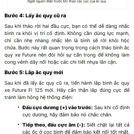
Ngắt nguồn điện trước khi tháo các cực của ắc quy
Bước 4: Lấy ắc quy cũ ra
Sau khi tháo rời hai đầu cực, bạn có thể dễ dàng nhấc
bình ra khỏi vị trí cố định. Không cần dùng lực mạnh,
chỉ cần nhẹ nhàng nhấc lên là bình sẽ rời khỏi hộc
chứa. Bước này rất quan trọng trong cách tháo bình ắc
quy xe Future nên đòi hỏi sự cẩn trọng để không làm
cong vênh dây nối hoặc các chi tiết nhựa lân cận.
Bước 5: Lắp ắc quy mới
Sau khi đã lấy ắc quy cũ ra, tiến hành lắp bình ắc quy
xe Future Fi 125 mới. Hãy cẩn thận lắp đúng cực để
tránh làm hỏng hệ thống điện:
Đấu cực dương (+) vào trước:
Sau khi cố định
cực dương, hãy đảm bảo nó chắc chắn.
Tiếp theo, đấu cực âm (-):
Siết chặt lại tất cả
các ốc ở cọc bình để đảm bảo kết nối tốt nhất.