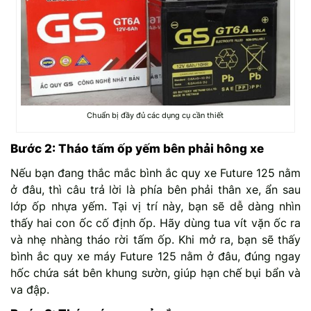
Chuẩn bị đầy đủ các dụng cụ cần thiết
Bước 2: Tháo tấm ốp yếm bên phải hông xe
Nếu bạn đang thắc mắc bình ắc quy xe Future 125 nằm
ở đâu, thì câu trả lời là phía bên phải thân xe, ẩn sau
lớp ốp nhựa yếm. Tại vị trí này, bạn sẽ dễ dàng nhìn
thấy hai con ốc cố định ốp. Hãy dùng tua vít vặn ốc ra
và nhẹ nhàng tháo rời tấm ốp. Khi mở ra, bạn sẽ thấy
bình ắc quy xe máy Future 125 nằm ở đâu, đúng ngay
hốc chứa sát bên khung sườn, giúp hạn chế bụi bẩn và
va đập.